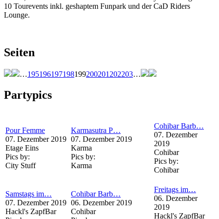
10 Tourevents inkl. geshaptem Funpark und der CaD Riders
Lounge.
Seiten
…
195
196
197
198
199
200
201
202
203
…
Partypics
Cohibar Barb…
Pour Femme
Karmasutra P…
07. Dezember
07. Dezember 2019
07. Dezember 2019
2019
Etage Eins
Karma
Cohibar
Pics by:
Pics by:
Pics by:
City Stuff
Karma
Cohibar
Freitags im…
Samstags im…
Cohibar Barb…
06. Dezember
07. Dezember 2019
06. Dezember 2019
2019
Hackl's ZapfBar
Cohibar
Hackl's ZapfBar