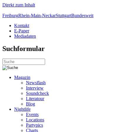
Direkt zum Inhalt
Freiburg
Rhein-Main-Neckar
Stuttgart
Bundesweit
Kontakt
E-Paper
Mediadaten
Suchformular
Magazin
Newsflash
Interview
Soundcheck
Literatour
Blog
Nightlife
Events
Locations
Partypics
Charts