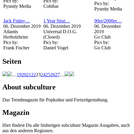
Pics by:
Pics by:
Pics by:
Pyunity Media
Cohibar
Pyunity Media
Jack Friday…
1 Year Strai…
90er/2000er…
06. Dezember 2019
06. Dezember 2019
06. Dezember
Atlantis
Universal D.O.G.
2019
Herbolzheim
(Closed)
Go Club
Pics by:
Pics by:
Pics by:
Frank Fischer
Daniel Vogel
Go Club
Seiten
…
19
20
21
22
23
24
25
26
27
…
About subculture
Das Trendmagazin für Popkultur und Freizeitgestaltung.
Magazin
Hier findest Du alle bisherigen subculture Magazin Ausgaben, auch
aus den anderen Regionen.