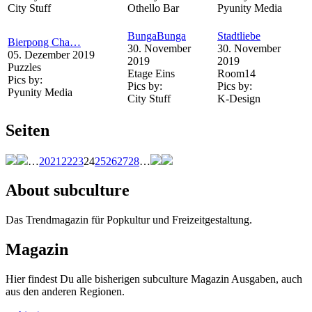
City Stuff
Othello Bar
Pyunity Media
BungaBunga
Stadtliebe
Bierpong Cha…
30. November
30. November
05. Dezember 2019
2019
2019
Puzzles
Etage Eins
Room14
Pics by:
Pics by:
Pics by:
Pyunity Media
City Stuff
K-Design
Seiten
…
20
21
22
23
24
25
26
27
28
…
About subculture
Das Trendmagazin für Popkultur und Freizeitgestaltung.
Magazin
Hier findest Du alle bisherigen subculture Magazin Ausgaben, auch
aus den anderen Regionen.