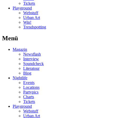
Tickets
Playground
Webstuff
Urban Art
Win!
Trendspotting
Menü
Magazin
Newsflash
Interview
Soundcheck
Literatour
Blog
Nightlife
Events
Locations
Partypics
Charts
Tickets
Playground
Webstuff
Urban Art