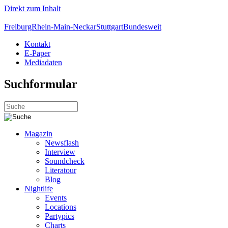
Direkt zum Inhalt
Freiburg
Rhein-Main-Neckar
Stuttgart
Bundesweit
Kontakt
E-Paper
Mediadaten
Suchformular
Magazin
Newsflash
Interview
Soundcheck
Literatour
Blog
Nightlife
Events
Locations
Partypics
Charts