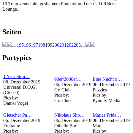
10 Tourevents inkl. geshaptem Funpark und der CaD Riders
Lounge.
Seiten
…
195
196
197
198
199
200
201
202
203
…
Partypics
1 Year Strai…
90er/2000er…
Eine Nacht o…
06. Dezember 2019
06. Dezember 2019
06. Dezember 2019
Universal D.O.G.
Go Club
Puzzles
(Closed)
Pics by:
Pics by:
Pics by:
Go Club
Pyunity Media
Daniel Vogel
Gletscher Pa…
Nikolaus Sho…
Marias Frida…
06. Dezember 2019
06. Dezember 2019
06. Dezember 2019
Freiraum
Othello Bar
Maria
Pics by:
Pics by:
Pics by: