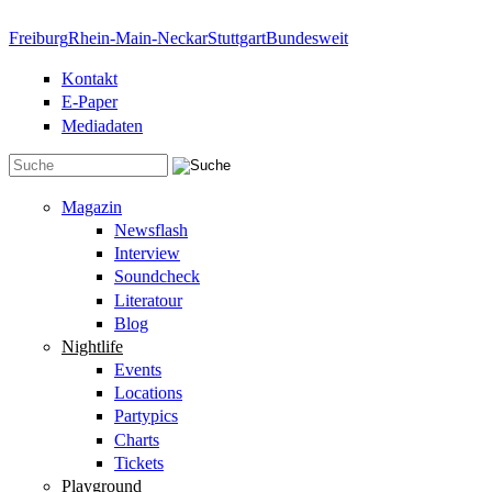
Direkt zum Inhalt
Freiburg
Rhein-Main-Neckar
Stuttgart
Bundesweit
Kontakt
E-Paper
Mediadaten
Suchformular
Magazin
Newsflash
Interview
Soundcheck
Literatour
Blog
Nightlife
Events
Locations
Partypics
Charts
Tickets
Playground