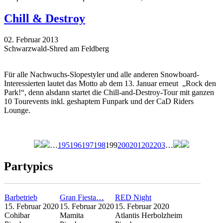
Chill & Destroy
02. Februar 2013
Schwarzwald-Shred am Feldberg
Für alle Nachwuchs-Slopestyler und alle anderen Snowboard-
Interessierten lautet das Motto ab dem 13. Januar erneut „Rock den
Park!“, denn alsdann startet die Chill-and-Destroy-Tour mit ganzen
10 Tourevents inkl. geshaptem Funpark und der CaD Riders
Lounge.
…
195
196
197
198
199
200
201
202
203
…
Seiten
Partypics
Barbetrieb
Gran Fiesta…
RED Night
15. Februar 2020
15. Februar 2020
15. Februar 2020
Cohibar
Mamita
Atlantis Herbolzheim