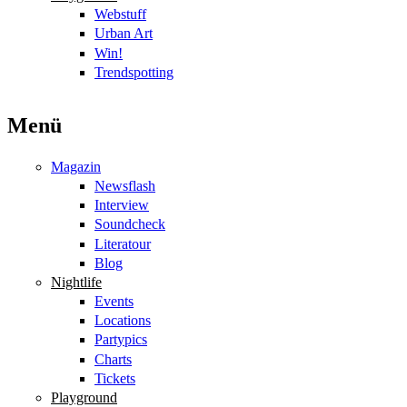
Webstuff
Urban Art
Win!
Trendspotting
Menü
Magazin
Newsflash
Interview
Soundcheck
Literatour
Blog
Nightlife
Events
Locations
Partypics
Charts
Tickets
Playground