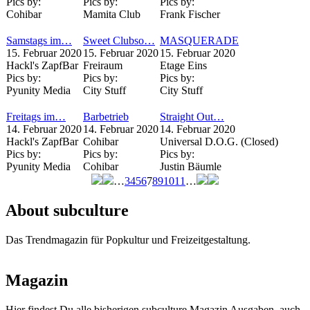
Pics by:
Pics by:
Pics by:
Cohibar
Mamita Club
Frank Fischer
Samstags im…
Sweet Clubso…
MASQUERADE
15. Februar 2020
15. Februar 2020
15. Februar 2020
Hackl's ZapfBar
Freiraum
Etage Eins
Pics by:
Pics by:
Pics by:
Pyunity Media
City Stuff
City Stuff
Freitags im…
Barbetrieb
Straight Out…
14. Februar 2020
14. Februar 2020
14. Februar 2020
Hackl's ZapfBar
Cohibar
Universal D.O.G. (Closed)
Pics by:
Pics by:
Pics by:
Pyunity Media
Cohibar
Justin Bäumle
…
3
4
5
6
7
8
9
10
11
…
Seiten
About subculture
Das Trendmagazin für Popkultur und Freizeitgestaltung.
Magazin
Hier findest Du alle bisherigen subculture Magazin Ausgaben, auch