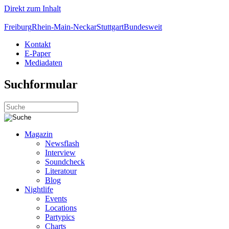
Direkt zum Inhalt
Freiburg
Rhein-Main-Neckar
Stuttgart
Bundesweit
Kontakt
E-Paper
Mediadaten
Suchformular
Magazin
Newsflash
Interview
Soundcheck
Literatour
Blog
Nightlife
Events
Locations
Partypics
Charts