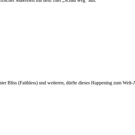
 frischer Malereien mit dem Titel „Schau weg“ aus.
ster Bliss (Faithless) und weiteren, dürfte dieses Happening zum Welt