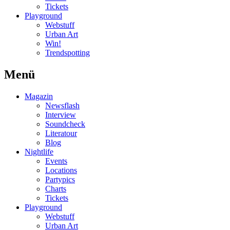
Tickets
Playground
Webstuff
Urban Art
Win!
Trendspotting
Menü
Magazin
Newsflash
Interview
Soundcheck
Literatour
Blog
Nightlife
Events
Locations
Partypics
Charts
Tickets
Playground
Webstuff
Urban Art