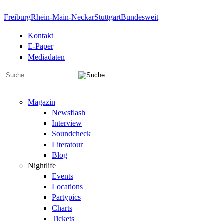
Direkt zum Inhalt
Freiburg
Rhein-Main-Neckar
Stuttgart
Bundesweit
Kontakt
E-Paper
Mediadaten
Suchformular
Magazin
Newsflash
Interview
Soundcheck
Literatour
Blog
Nightlife
Events
Locations
Partypics
Charts
Tickets