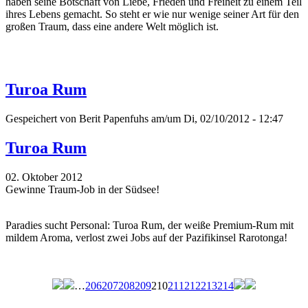
haben seine Botschaft von Liebe, Frieden und Freiheit zu einem Teil
ihres Lebens gemacht. So steht er wie nur wenige seiner Art für den
großen Traum, dass eine andere Welt möglich ist.
Turoa Rum
Gespeichert von
Berit Papenfuhs
am/um Di, 02/10/2012 - 12:47
Turoa Rum
02. Oktober 2012
Gewinne Traum-Job in der Südsee!
Paradies sucht Personal: Turoa Rum, der weiße Premium-Rum mit
mildem Aroma, verlost zwei Jobs auf der Pazifikinsel Rarotonga!
…
206
207
208
209
210
211
212
213
214
Seiten