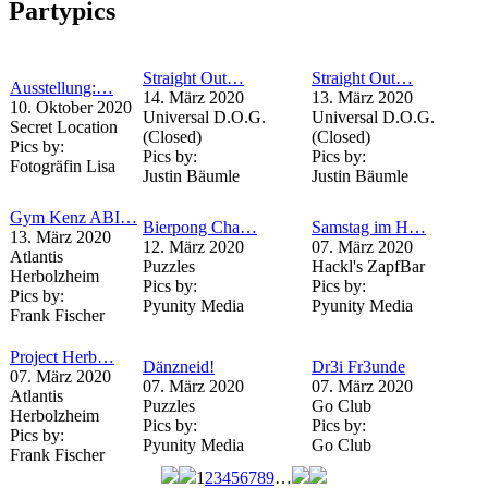
Partypics
Straight Out…
Straight Out…
Ausstellung:…
14. März 2020
13. März 2020
10. Oktober 2020
Universal D.O.G.
Universal D.O.G.
Secret Location
(Closed)
(Closed)
Pics by:
Pics by:
Pics by:
Fotogräfin Lisa
Justin Bäumle
Justin Bäumle
Gym Kenz ABI…
Bierpong Cha…
Samstag im H…
13. März 2020
12. März 2020
07. März 2020
Atlantis
Puzzles
Hackl's ZapfBar
Herbolzheim
Pics by:
Pics by:
Pics by:
Pyunity Media
Pyunity Media
Frank Fischer
Project Herb…
Dänzneid!
Dr3i Fr3unde
07. März 2020
07. März 2020
07. März 2020
Atlantis
Puzzles
Go Club
Herbolzheim
Pics by:
Pics by:
Pics by:
Pyunity Media
Go Club
Frank Fischer
1
2
3
4
5
6
7
8
9
…