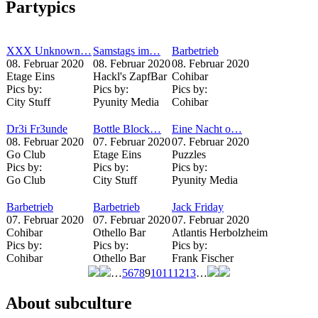
Partypics
XXX Unknown…
Samstags im…
Barbetrieb
08. Februar 2020
08. Februar 2020
08. Februar 2020
Etage Eins
Hackl's ZapfBar
Cohibar
Pics by:
Pics by:
Pics by:
City Stuff
Pyunity Media
Cohibar
Dr3i Fr3unde
Bottle Block…
Eine Nacht o…
08. Februar 2020
07. Februar 2020
07. Februar 2020
Go Club
Etage Eins
Puzzles
Pics by:
Pics by:
Pics by:
Go Club
City Stuff
Pyunity Media
Barbetrieb
Barbetrieb
Jack Friday
07. Februar 2020
07. Februar 2020
07. Februar 2020
Cohibar
Othello Bar
Atlantis Herbolzheim
Pics by:
Pics by:
Pics by:
Cohibar
Othello Bar
Frank Fischer
…
5
6
7
8
9
10
11
12
13
…
Seiten
About subculture