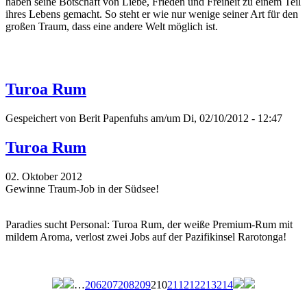
haben seine Botschaft von Liebe, Frieden und Freiheit zu einem Teil
ihres Lebens gemacht. So steht er wie nur wenige seiner Art für den
großen Traum, dass eine andere Welt möglich ist.
Turoa Rum
Gespeichert von
Berit Papenfuhs
am/um Di, 02/10/2012 - 12:47
Turoa Rum
02. Oktober 2012
Gewinne Traum-Job in der Südsee!
Paradies sucht Personal: Turoa Rum, der weiße Premium-Rum mit
mildem Aroma, verlost zwei Jobs auf der Pazifikinsel Rarotonga!
…
206
207
208
209
210
211
212
213
214
Seiten