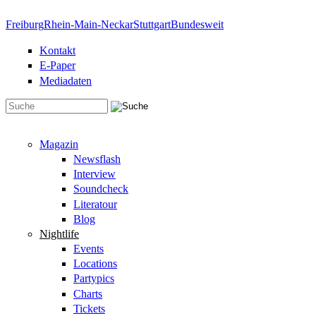
Direkt zum Inhalt
Freiburg
Rhein-Main-Neckar
Stuttgart
Bundesweit
Kontakt
E-Paper
Mediadaten
Suchformular
Magazin
Newsflash
Interview
Soundcheck
Literatour
Blog
Nightlife
Events
Locations
Partypics
Charts
Tickets