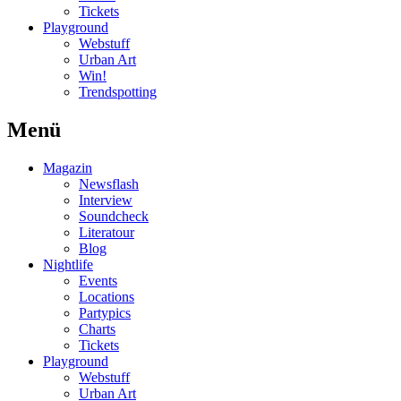
Tickets
Playground
Webstuff
Urban Art
Win!
Trendspotting
Menü
Magazin
Newsflash
Interview
Soundcheck
Literatour
Blog
Nightlife
Events
Locations
Partypics
Charts
Tickets
Playground
Webstuff
Urban Art