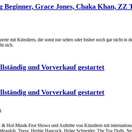
Beginner, Grace Jones, Chaka Khan, ZZ T
erte mit Künstlern, die sonst nur selten oder bisher noch gar nicht in
ht sich.
lständig und Vorverkauf gestartet
lständig und Vorverkauf gestartet
g
us- & Hof-Musik-Fest Shows und Auftritte von Künstlern mit interna
Megaloh, Teesy, Herbie Hancock, Helge Schneider, The Toy Dolls, N