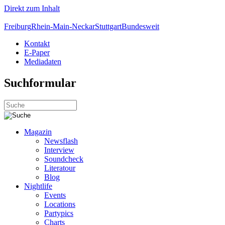
Direkt zum Inhalt
Freiburg
Rhein-Main-Neckar
Stuttgart
Bundesweit
Kontakt
E-Paper
Mediadaten
Suchformular
Magazin
Newsflash
Interview
Soundcheck
Literatour
Blog
Nightlife
Events
Locations
Partypics
Charts