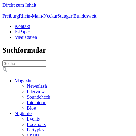
Direkt zum Inhalt
Freiburg
Rhein-Main-Neckar
Stuttgart
Bundesweit
Kontakt
E-Paper
Mediadaten
Suchformular
Magazin
Newsflash
Interview
Soundcheck
Literatour
Blog
Nightlife
Events
Locations
Partypics
Charts