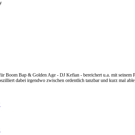
y
r Boom Bap & Golden Age - DJ Kefian - bereichert u.a. mit seinem P
zilliert dabei irgendwo zwischen ordentlich tanzbar und kurz mal able
0
0