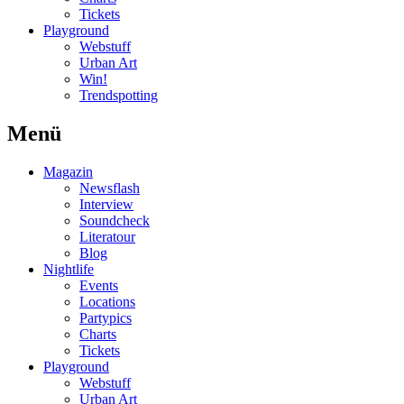
Tickets
Playground
Webstuff
Urban Art
Win!
Trendspotting
Menü
Magazin
Newsflash
Interview
Soundcheck
Literatour
Blog
Nightlife
Events
Locations
Partypics
Charts
Tickets
Playground
Webstuff
Urban Art