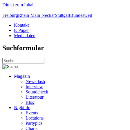
Direkt zum Inhalt
Freiburg
Rhein-Main-Neckar
Stuttgart
Bundesweit
Kontakt
E-Paper
Mediadaten
Suchformular
Magazin
Newsflash
Interview
Soundcheck
Literatour
Blog
Nightlife
Events
Locations
Partypics
Charts