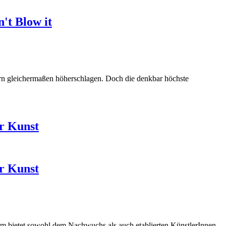
't Blow it
ern gleichermaßen höherschlagen. Doch die denkbar höchste
er Kunst
er Kunst
amm bietet sowohl dem Nachwuchs als auch etablierten KünstlerInnen