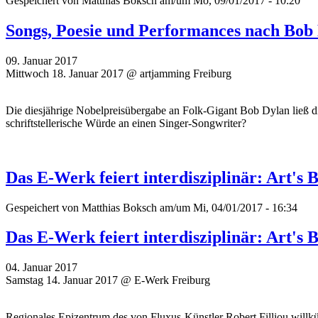
Gespeichert von
Matthias Boksch
am/um Mo, 09/01/2017 - 10:20
Songs, Poesie und Performances nach Bob D
09. Januar 2017
Mittwoch 18. Januar 2017 @ artjamming Freiburg
Die diesjährige Nobelpreisübergabe an Folk-Gigant Bob Dylan ließ 
schriftstellerische Würde an einen Singer-Songwriter?
Das E-Werk feiert interdisziplinär: Art's 
Gespeichert von
Matthias Boksch
am/um Mi, 04/01/2017 - 16:34
Das E-Werk feiert interdisziplinär: Art's 
04. Januar 2017
Samstag 14. Januar 2017 @ E-Werk Freiburg
Regionales Epizentrum des von Fluxus-Künstler Robert Filliou willk