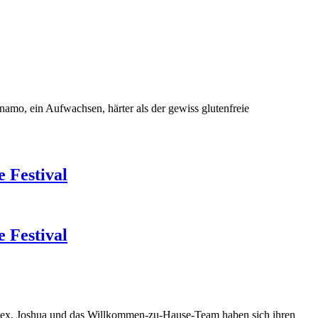
amo, ein Aufwachsen, härter als der gewiss glutenfreie
 Festival
 Festival
Alex, Joshua und das Willkommen-zu-Hause-Team haben sich ihren