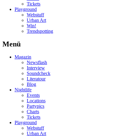
Tickets
Playground
Webstuff
Urban Art
Win!
Trendspotting
Menü
Magazin
Newsflash
Interview
Soundcheck
Literatour
Blog
Nightlife
Events
Locations
Partypics
Charts
Tickets
Playground
Webstuff
Urban Art