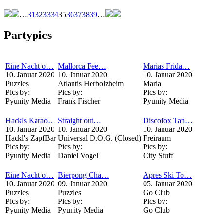
…
31
32
33
34
35
36
37
38
39
…
Partypics
Eine Nacht o…
Mallorca Fee…
Marias Frida…
10. Januar 2020
10. Januar 2020
10. Januar 2020
Puzzles
Atlantis Herbolzheim
Maria
Pics by:
Pics by:
Pics by:
Pyunity Media
Frank Fischer
Pyunity Media
Hackls Karao…
Straight out…
Discofox Tan…
10. Januar 2020
10. Januar 2020
10. Januar 2020
Hackl's ZapfBar
Universal D.O.G. (Closed)
Freiraum
Pics by:
Pics by:
Pics by:
Pyunity Media
Daniel Vogel
City Stuff
Eine Nacht o…
Bierpong Cha…
Apres Ski To…
10. Januar 2020
09. Januar 2020
05. Januar 2020
Puzzles
Puzzles
Go Club
Pics by:
Pics by:
Pics by:
Pyunity Media
Pyunity Media
Go Club