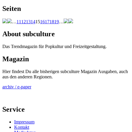
Seiten
…
11
12
13
14
15
16
17
18
19
…
About subculture
Das Trendmagazin für Popkultur und Freizeitgestaltung.
Magazin
Hier findest Du alle bisherigen subculture Magazin Ausgaben, auch
aus den anderen Regionen.
archiv / e-paper
Service
Impressum
Kontakt