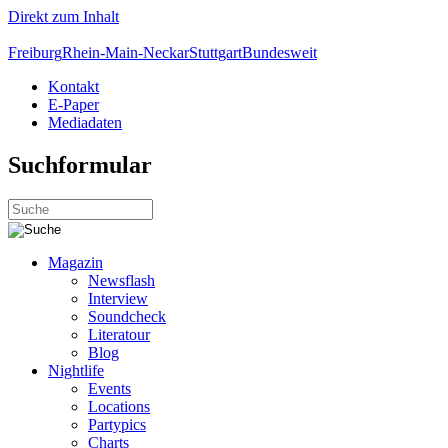
Direkt zum Inhalt
Freiburg
Rhein-Main-Neckar
Stuttgart
Bundesweit
Kontakt
E-Paper
Mediadaten
Suchformular
Magazin
Newsflash
Interview
Soundcheck
Literatour
Blog
Nightlife
Events
Locations
Partypics
Charts