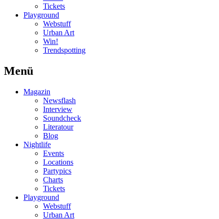
Tickets
Playground
Webstuff
Urban Art
Win!
Trendspotting
Menü
Magazin
Newsflash
Interview
Soundcheck
Literatour
Blog
Nightlife
Events
Locations
Partypics
Charts
Tickets
Playground
Webstuff
Urban Art