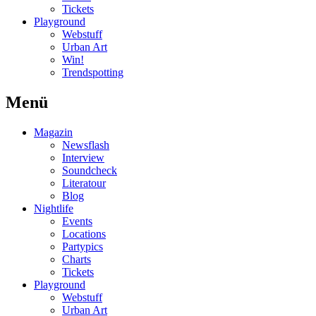
Tickets
Playground
Webstuff
Urban Art
Win!
Trendspotting
Menü
Magazin
Newsflash
Interview
Soundcheck
Literatour
Blog
Nightlife
Events
Locations
Partypics
Charts
Tickets
Playground
Webstuff
Urban Art