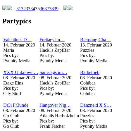
…
31
32
33
34
35
36
37
38
39
…
Partypics
Valentines D…
Freitags im…
Bierpong Cha…
14. Februar 2020
14. Februar 2020
13. Februar 2020
Maria
Hackl's ZapfBar
Puzzles
Pics by:
Pics by:
Pics by:
Pyunity Media
Pyunity Media
Pyunity Media
XXX Unknown…
Samstags im…
Barbetrieb
08. Februar 2020
08. Februar 2020
08. Februar 2020
Etage Eins
Hackl's ZapfBar
Cohibar
Pics by:
Pics by:
Pics by:
City Stuff
Pyunity Media
Cohibar
Dr3i Fr3unde
Hangover Nig…
Dänzneid X S…
08. Februar 2020
08. Februar 2020
08. Februar 2020
Go Club
Atlantis Herbolzheim
Puzzles
Pics by:
Pics by:
Pics by:
Go Club
Frank Fischer
Pyunity Media