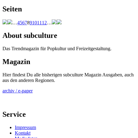
Seiten
…
4
5
6
7
8
9
10
11
12
…
About subculture
Das Trendmagazin für Popkultur und Freizeitgestaltung.
Magazin
Hier findest Du alle bisherigen subculture Magazin Ausgaben, auch
aus den anderen Regionen.
archiv / e-paper
Service
Impressum
Kontakt