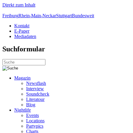
Direkt zum Inhalt
Freiburg
Rhein-Main-Neckar
Stuttgart
Bundesweit
Kontakt
E-Paper
Mediadaten
Suchformular
Magazin
Newsflash
Interview
Soundcheck
Literatour
Blog
Nightlife
Events
Locations
Partypics
Charts