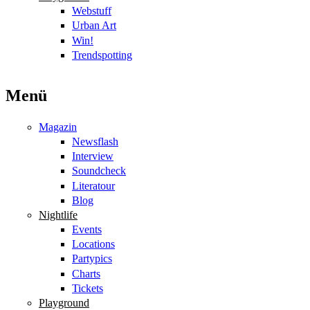
Webstuff
Urban Art
Win!
Trendspotting
Menü
Magazin
Newsflash
Interview
Soundcheck
Literatour
Blog
Nightlife
Events
Locations
Partypics
Charts
Tickets
Playground