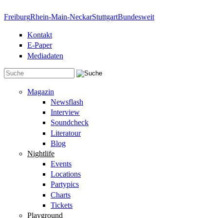
Direkt zum Inhalt
Freiburg
Rhein-Main-Neckar
Stuttgart
Bundesweit
Kontakt
E-Paper
Mediadaten
Suchformular
Magazin
Newsflash
Interview
Soundcheck
Literatour
Blog
Nightlife
Events
Locations
Partypics
Charts
Tickets
Playground