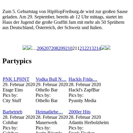
Zum 5. Geburtstag von HipHopFreiburg.de wird zur großen Sause
geladen. Am 29. September, bereits ab 12 Uhr mittags, startet im
Haus der Jugend die große Graffiti Jam mit mehr als 50 Sprühern
aus Deutschland, Österreich, der Schweiz und Italien.
…
206
207
208
209
210
211
212
213
214
Seiten
Partypics
PNK LPHNT
Vodka Bull N…
Hackls Frida…
29. Februar 2020
29. Februar 2020
28. Februar 2020
Etage Eins
Othello Bar
Hackl's ZapfBar
Pics by:
Pics by:
Pics by:
City Stuff
Othello Bar
Pyunity Media
Barbetrieb
Heimatliebe…
2000er Hits
28. Februar 2020
28. Februar 2020
28. Februar 2020
Cohibar
Mauerwerk
Atlantis Herbolzheim
Pics by:
Pics by:
Pics by: