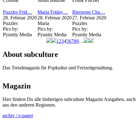
Cohibar
Justin Bäumle
Frank Fischer
Puzzles Frid…
Maria Friday…
Bierpong Cha…
28. Februar 2020
28. Februar 2020
27. Februar 2020
Puzzles
Maria
Puzzles
Pics by:
Pics by:
Pics by:
Pyunity Media
Pyunity Media
Pyunity Media
1
2
3
4
5
6
7
8
9
…
Seiten
About subculture
Das Trendmagazin für Popkultur und Freizeitgestaltung.
Magazin
Hier findest Du alle bisherigen subculture Magazin Ausgaben, auch
aus den anderen Regionen.
archiv / e-paper