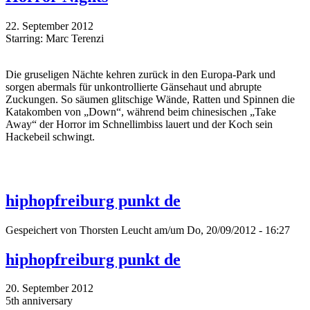
22. September 2012
Starring: Marc Terenzi
Die gruseligen Nächte kehren zurück in den Europa-Park und
sorgen abermals für unkontrollierte Gänsehaut und abrupte
Zuckungen. So säumen glitschige Wände, Ratten und Spinnen die
Katakomben von „Down“, während beim chinesischen „Take
Away“ der Horror im Schnellimbiss lauert und der Koch sein
Hackebeil schwingt.
hiphopfreiburg punkt de
Gespeichert von
Thorsten Leucht
am/um Do, 20/09/2012 - 16:27
hiphopfreiburg punkt de
20. September 2012
5th anniversary