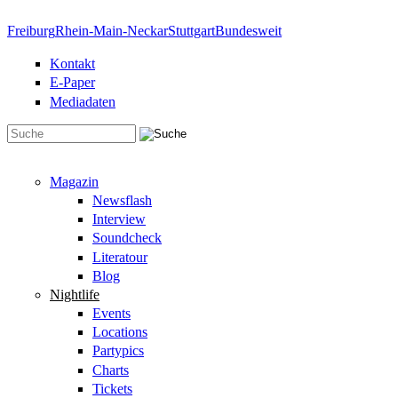
Direkt zum Inhalt
Freiburg
Rhein-Main-Neckar
Stuttgart
Bundesweit
Kontakt
E-Paper
Mediadaten
Suchformular
Magazin
Newsflash
Interview
Soundcheck
Literatour
Blog
Nightlife
Events
Locations
Partypics
Charts
Tickets