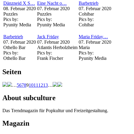
Dänzneid X S…
Eine Nacht o…
Barbetrieb
08. Februar 2020
07. Februar 2020
07. Februar 2020
Puzzles
Puzzles
Cohibar
Pics by:
Pics by:
Pics by:
Pyunity Media
Pyunity Media
Cohibar
Barbetrieb
Jack Friday
Maria Friday…
07. Februar 2020
07. Februar 2020
07. Februar 2020
Othello Bar
Atlantis Herbolzheim
Maria
Pics by:
Pics by:
Pics by:
Othello Bar
Frank Fischer
Pyunity Media
Seiten
…
5
6
7
8
9
10
11
12
13
…
About subculture
Das Trendmagazin für Popkultur und Freizeitgestaltung.
Magazin