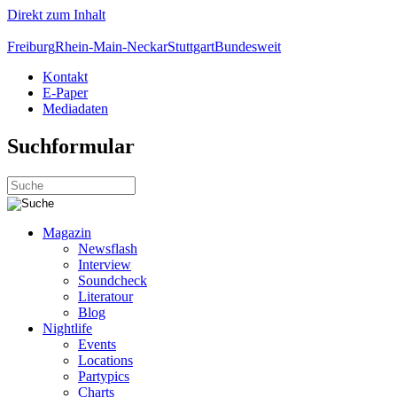
Direkt zum Inhalt
Freiburg
Rhein-Main-Neckar
Stuttgart
Bundesweit
Kontakt
E-Paper
Mediadaten
Suchformular
Magazin
Newsflash
Interview
Soundcheck
Literatour
Blog
Nightlife
Events
Locations
Partypics
Charts