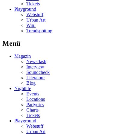
Tickets
Playground
Webstuff
Urban Art
Win!
Trendspotting
Menü
Magazin
Newsflash
Interview
Soundcheck
Literatour
Blog
Nightlife
Events
Locations
Partypics
Charts
Tickets
Playground
Webstuff
Urban Art