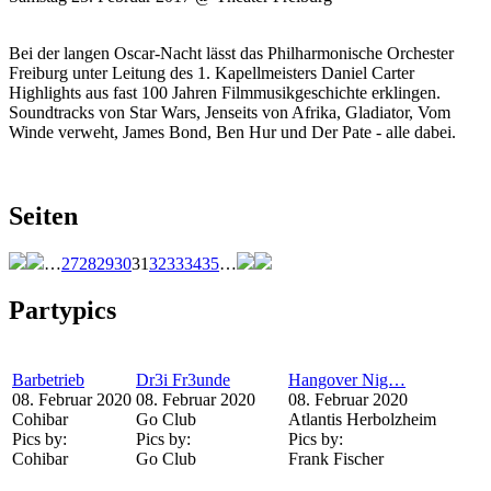
Bei der langen Oscar-Nacht lässt das Philharmonische Orchester
Freiburg unter Leitung des 1. Kapellmeisters Daniel Carter
Highlights aus fast 100 Jahren Filmmusikgeschichte erklingen.
Soundtracks von Star Wars, Jenseits von Afrika, Gladiator, Vom
Winde verweht, James Bond, Ben Hur und Der Pate - alle dabei.
Seiten
…
27
28
29
30
31
32
33
34
35
…
Partypics
Barbetrieb
Dr3i Fr3unde
Hangover Nig…
08. Februar 2020
08. Februar 2020
08. Februar 2020
Cohibar
Go Club
Atlantis Herbolzheim
Pics by:
Pics by:
Pics by:
Cohibar
Go Club
Frank Fischer