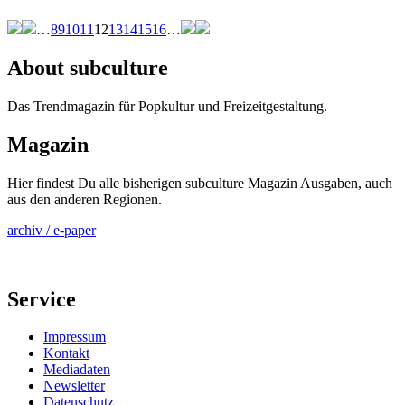
…
8
9
10
11
12
13
14
15
16
…
About subculture
Das Trendmagazin für Popkultur und Freizeitgestaltung.
Magazin
Hier findest Du alle bisherigen subculture Magazin Ausgaben, auch
aus den anderen Regionen.
archiv / e-paper
Service
Impressum
Kontakt
Mediadaten
Newsletter
Datenschutz