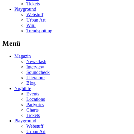
Tickets
Playground
Webstuff
Urban Art
Win!
Trendspotting
Menü
Magazin
Newsflash
Interview
Soundcheck
Literatour
Blog
Nightlife
Events
Locations
Partypics
Charts
Tickets
Playground
Webstuff
Urban Art