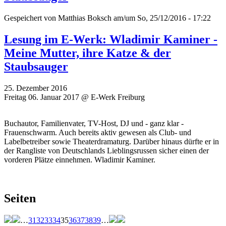
Gespeichert von
Matthias Boksch
am/um So, 25/12/2016 - 17:22
Lesung im E-Werk: Wladimir Kaminer -
Meine Mutter, ihre Katze & der
Staubsauger
25. Dezember 2016
Freitag 06. Januar 2017 @ E-Werk Freiburg
Buchautor, Familienvater, TV-Host, DJ und - ganz klar -
Frauenschwarm. Auch bereits aktiv gewesen als Club- und
Labelbetreiber sowie Theaterdramaturg. Darüber hinaus dürfte er in
der Rangliste von Deutschlands Lieblingsrussen sicher einen der
vorderen Plätze einnehmen. Wladimir Kaminer.
Seiten
…
31
32
33
34
35
36
37
38
39
…