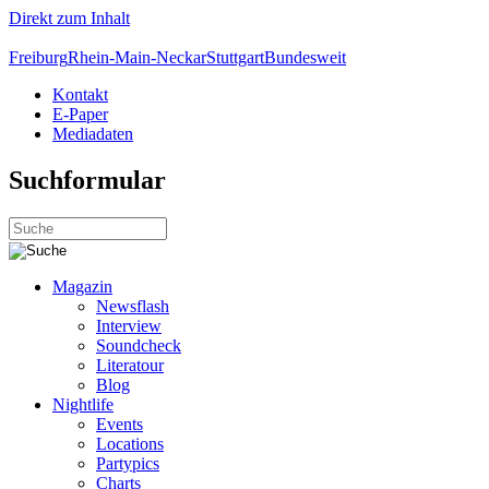
Direkt zum Inhalt
Freiburg
Rhein-Main-Neckar
Stuttgart
Bundesweit
Kontakt
E-Paper
Mediadaten
Suchformular
Magazin
Newsflash
Interview
Soundcheck
Literatour
Blog
Nightlife
Events
Locations
Partypics
Charts