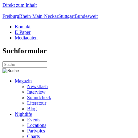
Direkt zum Inhalt
Freiburg
Rhein-Main-Neckar
Stuttgart
Bundesweit
Kontakt
E-Paper
Mediadaten
Suchformular
Magazin
Newsflash
Interview
Soundcheck
Literatour
Blog
Nightlife
Events
Locations
Partypics
Charts