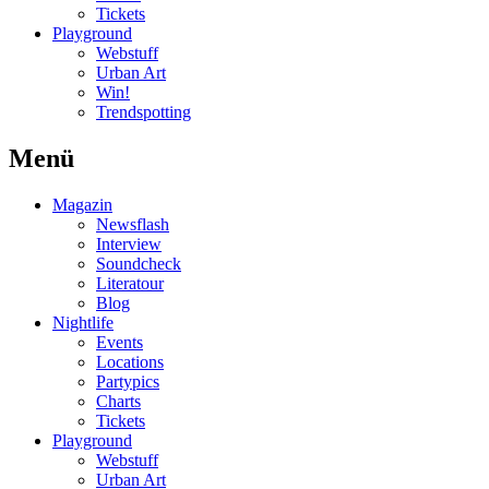
Tickets
Playground
Webstuff
Urban Art
Win!
Trendspotting
Menü
Magazin
Newsflash
Interview
Soundcheck
Literatour
Blog
Nightlife
Events
Locations
Partypics
Charts
Tickets
Playground
Webstuff
Urban Art