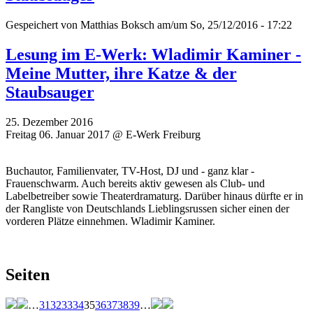
Gespeichert von
Matthias Boksch
am/um So, 25/12/2016 - 17:22
Lesung im E-Werk: Wladimir Kaminer -
Meine Mutter, ihre Katze & der
Staubsauger
25. Dezember 2016
Freitag 06. Januar 2017 @ E-Werk Freiburg
Buchautor, Familienvater, TV-Host, DJ und - ganz klar -
Frauenschwarm. Auch bereits aktiv gewesen als Club- und
Labelbetreiber sowie Theaterdramaturg. Darüber hinaus dürfte er in
der Rangliste von Deutschlands Lieblingsrussen sicher einen der
vorderen Plätze einnehmen. Wladimir Kaminer.
Seiten
…
31
32
33
34
35
36
37
38
39
…