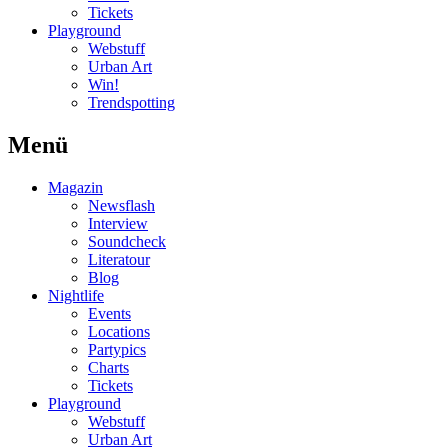
Tickets
Playground
Webstuff
Urban Art
Win!
Trendspotting
Menü
Magazin
Newsflash
Interview
Soundcheck
Literatour
Blog
Nightlife
Events
Locations
Partypics
Charts
Tickets
Playground
Webstuff
Urban Art