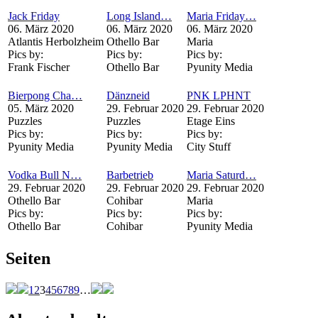
Jack Friday
Long Island…
Maria Friday…
06. März 2020
06. März 2020
06. März 2020
Atlantis Herbolzheim
Othello Bar
Maria
Pics by:
Pics by:
Pics by:
Frank Fischer
Othello Bar
Pyunity Media
Bierpong Cha…
Dänzneid
PNK LPHNT
05. März 2020
29. Februar 2020
29. Februar 2020
Puzzles
Puzzles
Etage Eins
Pics by:
Pics by:
Pics by:
Pyunity Media
Pyunity Media
City Stuff
Vodka Bull N…
Barbetrieb
Maria Saturd…
29. Februar 2020
29. Februar 2020
29. Februar 2020
Othello Bar
Cohibar
Maria
Pics by:
Pics by:
Pics by:
Othello Bar
Cohibar
Pyunity Media
Seiten
1
2
3
4
5
6
7
8
9
…