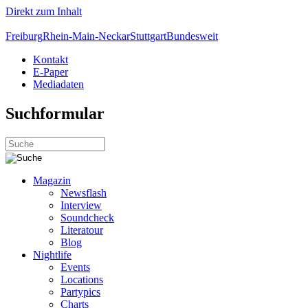
Direkt zum Inhalt
Freiburg
Rhein-Main-Neckar
Stuttgart
Bundesweit
Kontakt
E-Paper
Mediadaten
Suchformular
Magazin
Newsflash
Interview
Soundcheck
Literatour
Blog
Nightlife
Events
Locations
Partypics
Charts