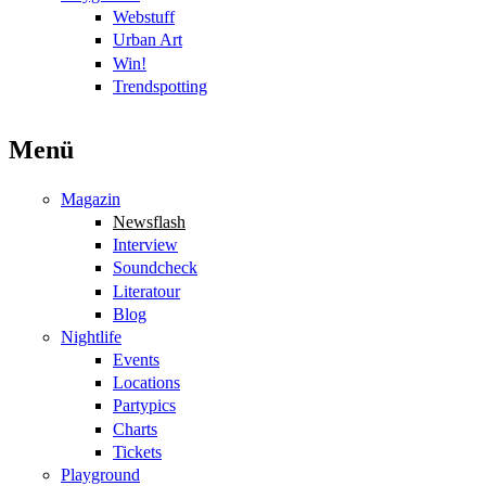
Webstuff
Urban Art
Win!
Trendspotting
Menü
Magazin
Newsflash
Interview
Soundcheck
Literatour
Blog
Nightlife
Events
Locations
Partypics
Charts
Tickets
Playground