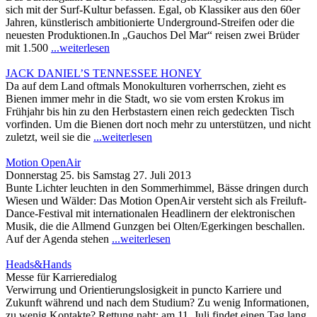
sich mit der Surf-Kultur befassen. Egal, ob Klassiker aus den 60er
Jahren, künstlerisch ambitionierte Underground-Streifen oder die
neuesten Produktionen.In „Gauchos Del Mar“ reisen zwei Brüder
mit 1.500
...weiterlesen
JACK DANIEL’S TENNESSEE HONEY
Da auf dem Land oftmals Monokulturen vorherrschen, zieht es
Bienen immer mehr in die Stadt, wo sie vom ersten Krokus im
Frühjahr bis hin zu den Herbstastern einen reich gedeckten Tisch
vorfinden. Um die Bienen dort noch mehr zu unterstützen, und nicht
zuletzt, weil sie die
...weiterlesen
Motion OpenAir
Donnerstag 25. bis Samstag 27. Juli 2013
Bunte Lichter leuchten in den Sommerhimmel, Bässe dringen durch
Wiesen und Wälder: Das Motion OpenAir versteht sich als Freiluft-
Dance-Festival mit internationalen Headlinern der elektronischen
Musik, die die Allmend Gunzgen bei Olten/Egerkingen beschallen.
Auf der Agenda stehen
...weiterlesen
Heads&Hands
Messe für Karrieredialog
Verwirrung und Orientierungslosigkeit in puncto Karriere und
Zukunft während und nach dem Studium? Zu wenig Informationen,
zu wenig Kontakte? Rettung naht: am 11. Juli findet einen Tag lang