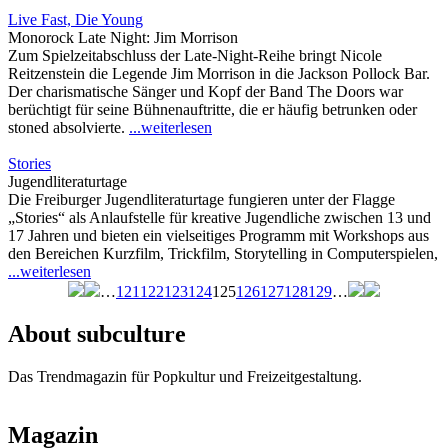
Live Fast, Die Young
Monorock Late Night: Jim Morrison
Zum Spielzeitabschluss der Late-Night-Reihe bringt Nicole
Reitzenstein die Legende Jim Morrison in die Jackson Pollock Bar.
Der charismatische Sänger und Kopf der Band The Doors war
berüchtigt für seine Bühnenauftritte, die er häufig betrunken oder
stoned absolvierte.
...weiterlesen
Stories
Jugendliteraturtage
Die Freiburger Jugendliteraturtage fungieren unter der Flagge
„Stories“ als Anlaufstelle für kreative Jugendliche zwischen 13 und
17 Jahren und bieten ein vielseitiges Programm mit Workshops aus
den Bereichen Kurzfilm, Trickfilm, Storytelling in Computerspielen,
...weiterlesen
…
121
122
123
124
125
126
127
128
129
…
Seiten
About subculture
Das Trendmagazin für Popkultur und Freizeitgestaltung.
Magazin