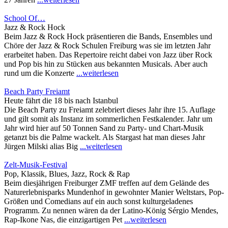
School Of…
Jazz & Rock Hock
Beim Jazz & Rock Hock präsentieren die Bands, Ensembles und
Chöre der Jazz & Rock Schulen Freiburg was sie im letzten Jahr
erarbeitet haben. Das Repertoire reicht dabei von Jazz über Rock
und Pop bis hin zu Stücken aus bekannten Musicals. Aber auch
rund um die Konzerte
...weiterlesen
Beach Party Freiamt
Heute fährt die 18 bis nach Istanbul
Die Beach Party zu Freiamt zelebriert dieses Jahr ihre 15. Auflage
und gilt somit als Instanz im sommerlichen Festkalender. Jahr um
Jahr wird hier auf 50 Tonnen Sand zu Party- und Chart-Musik
getanzt bis die Palme wackelt. Als Stargast hat man dieses Jahr
Jürgen Milski alias Big
...weiterlesen
Zelt-Musik-Festival
Pop, Klassik, Blues, Jazz, Rock & Rap
Beim diesjährigen Freiburger ZMF treffen auf dem Gelände des
Naturerlebnisparks Mundenhof in gewohnter Manier Weltstars, Pop-
Größen und Comedians auf ein auch sonst kulturgeladenes
Programm. Zu nennen wären da der Latino-König Sérgio Mendes,
Rap-Ikone Nas, die einzigartigen Pet
...weiterlesen