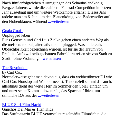
Nach fünf erfolgreichen Austragungen des Schauinslandkönig
Bergzeitfahrens wurde die etablierte Fahrrad-Competition im letzen
Jahr ausgebaut und um weitere Wettkämpfe ergänzt. Dieses Jahr
radelte man am 6. Juni um den Blauenkönig, von Badenweiler auf
den Hohenblauen, während
...weiterlesen
Guaia Guaia
Unplugged leben
Elias Gottstein und Carl Luis Zielke gehen einen anderen Weg als
die meisten: radikal, alternativ und unplugged. Was andere als
Obdachlosigkeit bezeichnen würden, ist für sie der Traum von
Freiheit. Auf zwei selbstgebauten Fahrrädern reisen sie von Stadt zu
Stadt - ohne Wohnung
...weiterlesen
The Revolution
by Carl Cox
Normalerweise geht man davon aus, dass ein weltberühmter DJ wie
Carl Cox Nonstop auf Welttournee ist. Tendenziell stimmt das auch,
allerdings dreht der werte Herr im Sommer den Spieß einfach um
und nutzt seine Kommandozentrale, das Space auf Ibiza, um
sämtliche DJs aus der
...weiterlesen
BLUE Surf-Film-Nacht
Gauchos Del Mar & Titan Kids
Das Surfmagazin BLUE veranstaltet regelmäßig Filmnächte, die