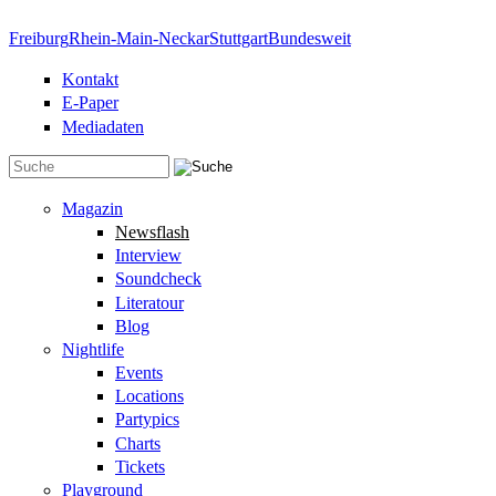
Direkt zum Inhalt
Freiburg
Rhein-Main-Neckar
Stuttgart
Bundesweit
Kontakt
E-Paper
Mediadaten
Suchformular
Magazin
Newsflash
Interview
Soundcheck
Literatour
Blog
Nightlife
Events
Locations
Partypics
Charts
Tickets
Playground