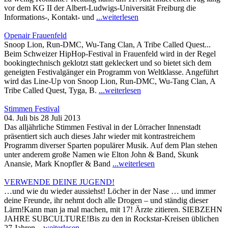
vor dem KG II der Albert-Ludwigs-Universität Freiburg die
Informations-, Kontakt- und
...weiterlesen
Openair Frauenfeld
Snoop Lion, Run-DMC, Wu-Tang Clan, A Tribe Called Quest...
Beim Schweizer HipHop-Festival in Frauenfeld wird in der Regel
bookingtechnisch geklotzt statt gekleckert und so bietet sich dem
geneigten Festivalgänger ein Programm von Weltklasse. Angeführt
wird das Line-Up von Snoop Lion, Run-DMC, Wu-Tang Clan, A
Tribe Called Quest, Tyga, B.
...weiterlesen
Stimmen Festival
04. Juli bis 28 Juli 2013
Das alljährliche Stimmen Festival in der Lörracher Innenstadt
präsentiert sich auch dieses Jahr wieder mit kontrastreichem
Programm diverser Sparten populärer Musik. Auf dem Plan stehen
unter anderem große Namen wie Elton John & Band, Skunk
Anansie, Mark Knopfler & Band
...weiterlesen
VERWENDE DEINE JUGEND!
…und wie du wieder aussiehst! Löcher in der Nase … und immer
deine Freunde, ihr nehmt doch alle Drogen – und ständig dieser
Lärm!Kann man ja mal machen, mit 17! Ärzte zitieren. SIEBZEHN
JAHRE SUBCULTURE!Bis zu den in Rockstar-Kreisen üblichen
27 Jahren
...weiterlesen