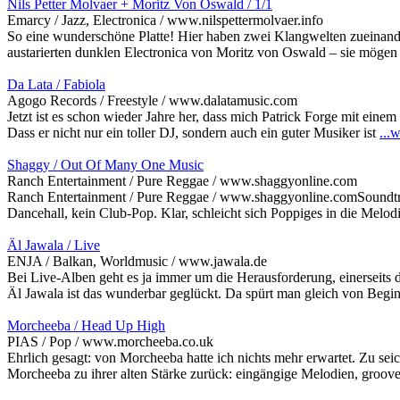
Nils Petter Molvaer + Moritz Von Oswald / 1/1
Emarcy / Jazz, Electronica / www.nilspettermolvaer.info
So eine wunderschöne Platte! Hier haben zwei Klangwelten zueinande
austarierten dunklen Electronica von Moritz von Oswald – sie mögen
Da Lata / Fabiola
Agogo Records / Freestyle / www.dalatamusic.com
Jetzt ist es schon wieder Jahre her, dass mich Patrick Forge mit e
Dass er nicht nur ein toller DJ, sondern auch ein guter Musiker ist
...
Shaggy / Out Of Many One Music
Ranch Entertainment / Pure Reggae / www.shaggyonline.com
Ranch Entertainment / Pure Reggae / www.shaggyonline.comSoundtr
Dancehall, kein Club-Pop. Klar, schleicht sich Poppiges in die Mel
Äl Jawala / Live
ENJA / Balkan, Worldmusic / www.jawala.de
Bei Live-Alben geht es ja immer um die Herausforderung, einerseit
Äl Jawala ist das wunderbar geglückt. Da spürt man gleich von Begi
Morcheeba / Head Up High
PIAS / Pop / www.morcheeba.co.uk
Ehrlich gesagt: von Morcheeba hatte ich nichts mehr erwartet. Zu se
Morcheeba zu ihrer alten Stärke zurück: eingängige Melodien, groo