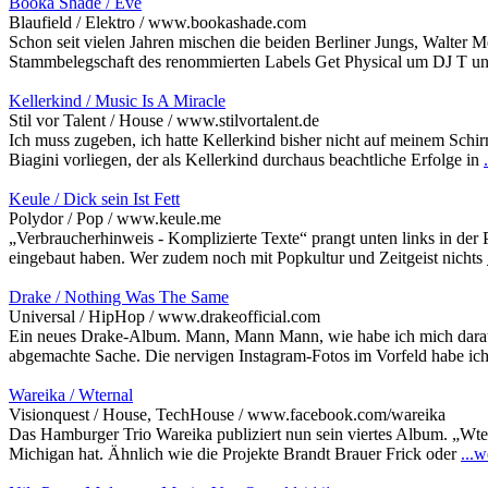
Booka Shade / Eve
Blaufield / Elektro / www.bookashade.com
Schon seit vielen Jahren mischen die beiden Berliner Jungs, Walter
Stammbelegschaft des renommierten Labels Get Physical um DJ T und
Kellerkind / Music Is A Miracle
Stil vor Talent / House / www.stilvortalent.de
Ich muss zugeben, ich hatte Kellerkind bisher nicht auf meinem Sch
Biagini vorliegen, der als Kellerkind durchaus beachtliche Erfolge in
Keule / Dick sein Ist Fett
Polydor / Pop / www.keule.me
„Verbraucherhinweis - Komplizierte Texte“ prangt unten links in der P
eingebaut haben. Wer zudem noch mit Popkultur und Zeitgeist nichts
Drake / Nothing Was The Same
Universal / HipHop / www.drakeofficial.com
Ein neues Drake-Album. Mann, Mann Mann, wie habe ich mich darauf 
abgemachte Sache. Die nervigen Instagram-Fotos im Vorfeld habe ic
Wareika / Wternal
Visionquest / House, TechHouse / www.facebook.com/wareika
Das Hamburger Trio Wareika publiziert nun sein viertes Album. „Wter
Michigan hat. Ähnlich wie die Projekte Brandt Brauer Frick oder
...w