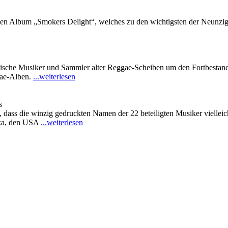
n Album „Smokers Delight“, welches zu den wichtigsten der Neunziger
sche Musiker und Sammler alter Reggae-Scheiben um den Fortbestand i
ggae-Alben.
...weiterlesen
s
dass die winzig gedruckten Namen der 22 beteiligten Musiker viellei
ika, den USA
...weiterlesen