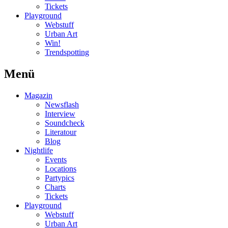
Tickets
Playground
Webstuff
Urban Art
Win!
Trendspotting
Menü
Magazin
Newsflash
Interview
Soundcheck
Literatour
Blog
Nightlife
Events
Locations
Partypics
Charts
Tickets
Playground
Webstuff
Urban Art