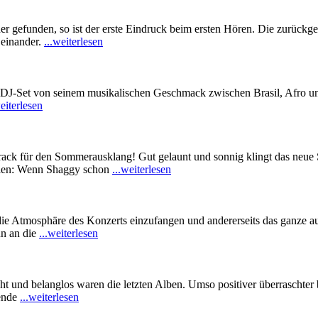
r gefunden, so ist der erste Eindruck beim ersten Hören. Die zurückg
 einander.
...weiterlesen
inem DJ-Set von seinem musikalischen Geschmack zwischen Brasil, Afro
weiterlesen
ack für den Sommerausklang! Gut gelaunt und sonnig klingt das neu
odien: Wenn Shaggy schon
...weiterlesen
s die Atmosphäre des Konzerts einzufangen und andererseits das ganz
nn an die
...weiterlesen
icht und belanglos waren die letzten Alben. Umso positiver überrasch
vende
...weiterlesen