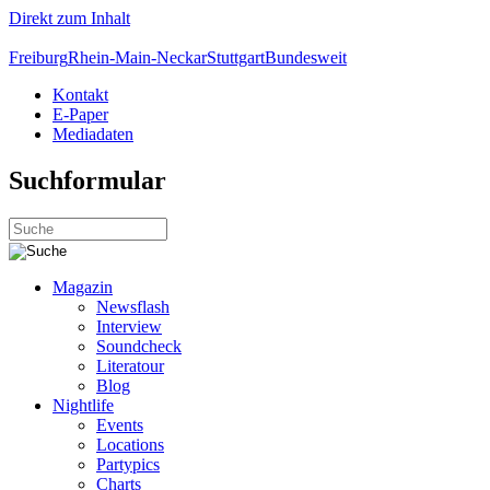
Direkt zum Inhalt
Freiburg
Rhein-Main-Neckar
Stuttgart
Bundesweit
Kontakt
E-Paper
Mediadaten
Suchformular
Magazin
Newsflash
Interview
Soundcheck
Literatour
Blog
Nightlife
Events
Locations
Partypics
Charts