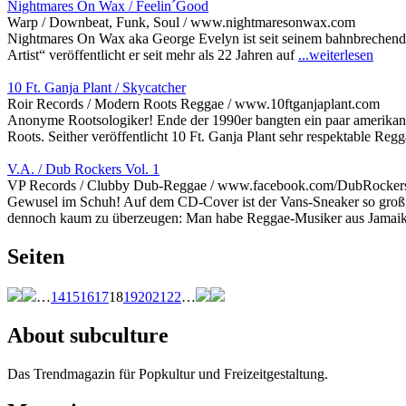
Nightmares On Wax / Feelin´Good
Warp / Downbeat, Funk, Soul / www.nightmaresonwax.com
Nightmares On Wax aka George Evelyn ist seit seinem bahnbrechende
Artist“ veröffentlicht er seit mehr als 22 Jahren auf
...weiterlesen
10 Ft. Ganja Plant / Skycatcher
Roir Records / Modern Roots Reggae / www.10ftganjaplant.com
Anonyme Rootsologiker! Ende der 1990er bangten ein paar amerikani
Roots. Seither veröffentlicht 10 Ft. Ganja Plant sehr respektable Re
V.A. / Dub Rockers Vol. 1
VP Records / Clubby Dub-Reggae / www.facebook.com/DubRocker
Gewusel im Schuh! Auf dem CD-Cover ist der Vans-Sneaker so groß, 
dennoch kaum zu überzeugen: Man habe Reggae-Musiker aus Jama
Seiten
…
14
15
16
17
18
19
20
21
22
…
About subculture
Das Trendmagazin für Popkultur und Freizeitgestaltung.