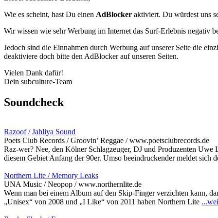
Wie es scheint, hast Du einen
AdBlocker
aktiviert. Du würdest uns s
Wir wissen wie sehr Werbung im Internet das Surf-Erlebnis negativ b
Jedoch sind die Einnahmen durch Werbung auf unserer Seite die einzig
deaktiviere doch bitte den AdBlocker auf unseren Seiten.
Vielen Dank dafür!
Dein subculture-Team
Soundcheck
Razoof / Jahliya Sound
Poets Club Records / Groovin’ Reggae / www.poetsclubrecords.de
Raz-wer? Nee, den Kölner Schlagzeuger, DJ und Produzenten Uwe Leh
diesem Gebiet Anfang der 90er. Umso beeindruckender meldet sich d
Northern Lite / Memory Leaks
UNA Music / Neopop / www.northernlite.de
Wenn man bei einem Album auf den Skip-Finger verzichten kann, dann 
„Unisex“ von 2008 und „I Like“ von 2011 haben Northern Lite
...we