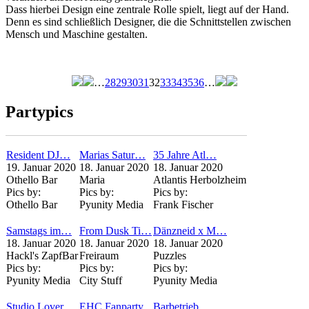
Dass hierbei Design eine zentrale Rolle spielt, liegt auf der Hand.
Denn es sind schließlich Designer, die die Schnittstellen zwischen
Mensch und Maschine gestalten.
…
28
29
30
31
32
33
34
35
36
…
Seiten
Partypics
Resident DJ…
Marias Satur…
35 Jahre Atl…
19. Januar 2020
18. Januar 2020
18. Januar 2020
Othello Bar
Maria
Atlantis Herbolzheim
Pics by:
Pics by:
Pics by:
Othello Bar
Pyunity Media
Frank Fischer
Samstags im…
From Dusk Ti…
Dänzneid x M…
18. Januar 2020
18. Januar 2020
18. Januar 2020
Hackl's ZapfBar
Freiraum
Puzzles
Pics by:
Pics by:
Pics by:
Pyunity Media
City Stuff
Pyunity Media
Studio Lover…
EHC Fanparty
Barbetrieb