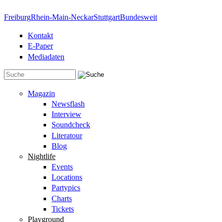
Direkt zum Inhalt
Freiburg
Rhein-Main-Neckar
Stuttgart
Bundesweit
Kontakt
E-Paper
Mediadaten
Suchformular
Magazin
Newsflash
Interview
Soundcheck
Literatour
Blog
Nightlife
Events
Locations
Partypics
Charts
Tickets
Playground