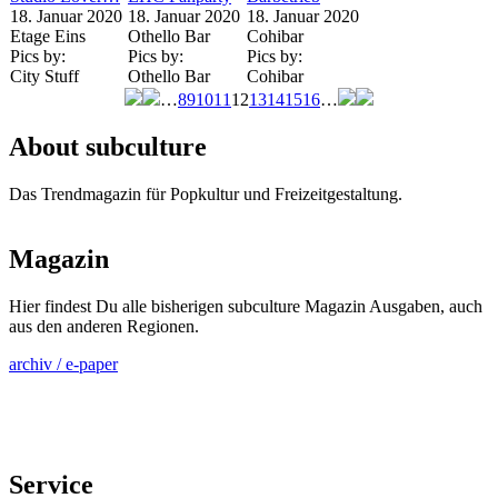
18. Januar 2020
18. Januar 2020
18. Januar 2020
Etage Eins
Othello Bar
Cohibar
Pics by:
Pics by:
Pics by:
City Stuff
Othello Bar
Cohibar
…
8
9
10
11
12
13
14
15
16
…
Seiten
About subculture
Das Trendmagazin für Popkultur und Freizeitgestaltung.
Magazin
Hier findest Du alle bisherigen subculture Magazin Ausgaben, auch
aus den anderen Regionen.
archiv / e-paper
Service