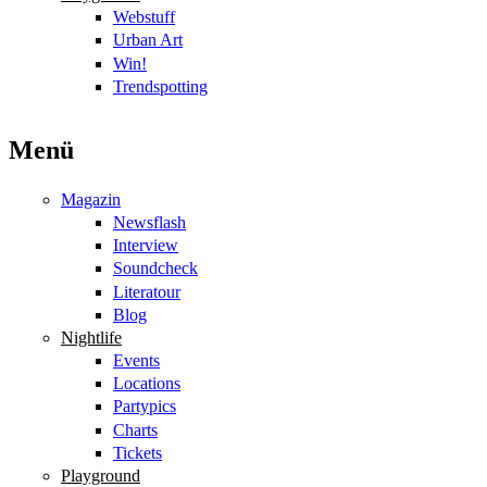
Webstuff
Urban Art
Win!
Trendspotting
Menü
Magazin
Newsflash
Interview
Soundcheck
Literatour
Blog
Nightlife
Events
Locations
Partypics
Charts
Tickets
Playground