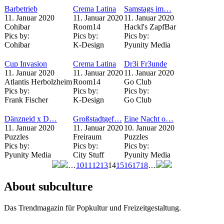
Barbetrieb
Crema Latina
Samstags im…
11. Januar 2020
11. Januar 2020
11. Januar 2020
Cohibar
Room14
Hackl's ZapfBar
Pics by:
Pics by:
Pics by:
Cohibar
K-Design
Pyunity Media
Cup Invasion
Crema Latina
Dr3i Fr3unde
11. Januar 2020
11. Januar 2020
11. Januar 2020
Atlantis Herbolzheim
Room14
Go Club
Pics by:
Pics by:
Pics by:
Frank Fischer
K-Design
Go Club
Dänzneid x D…
Großstadtgef…
Eine Nacht o…
11. Januar 2020
11. Januar 2020
10. Januar 2020
Puzzles
Freiraum
Puzzles
Pics by:
Pics by:
Pics by:
Pyunity Media
City Stuff
Pyunity Media
…
10
11
12
13
14
15
16
17
18
…
Seiten
About subculture
Das Trendmagazin für Popkultur und Freizeitgestaltung.