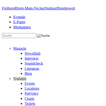
Direkt zum Inhalt
Freiburg
Rhein-Main-Neckar
Stuttgart
Bundesweit
Kontakt
E-Paper
Mediadaten
Suchformular
Magazin
Newsflash
Interview
Soundcheck
Literatour
Blog
Nightlife
Events
Locations
Partypics
Charts
Tickets