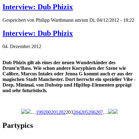
Interview: Dub Phizix
Gespeichert von
Philipp Warthmann
am/um Di, 04/12/2012 - 18:22
Interview: Dub Phizix
04. Dezember 2012
Dub Phizix gilt als eines der neuen Wunderkinder des
Drum’n‘Bass. Wie schon andere Koryphäen der Szene wie
Calibre, Marcus Intalex oder Jenna G kommt auch er aus der
magischen Stadt Manchester. Dort herrscht ein spezieller Vibe -
Deep, Minimal, von Dubstep und HipHop-Elementen geprägt
und sehr futuristisch.
…
199
200
201
202
203
204
205
206
207
…
Seiten
Partypics