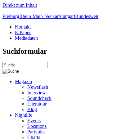
Direkt zum Inhalt
Freiburg
Rhein-Main-Neckar
Stuttgart
Bundesweit
Kontakt
E-Paper
Mediadaten
Suchformular
Magazin
Newsflash
Interview
Soundcheck
Literatour
Blog
Nightlife
Events
Locations
Partypics
Charts