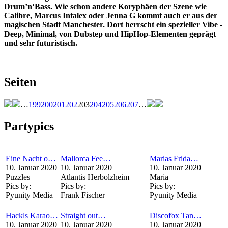
Drum’n‘Bass. Wie schon andere Koryphäen der Szene wie
Calibre, Marcus Intalex oder Jenna G kommt auch er aus der
magischen Stadt Manchester. Dort herrscht ein spezieller Vibe -
Deep, Minimal, von Dubstep und HipHop-Elementen geprägt
und sehr futuristisch.
Seiten
…
199
200
201
202
203
204
205
206
207
…
Partypics
Eine Nacht o…
Mallorca Fee…
Marias Frida…
10. Januar 2020
10. Januar 2020
10. Januar 2020
Puzzles
Atlantis Herbolzheim
Maria
Pics by:
Pics by:
Pics by:
Pyunity Media
Frank Fischer
Pyunity Media
Hackls Karao…
Straight out…
Discofox Tan…
10. Januar 2020
10. Januar 2020
10. Januar 2020