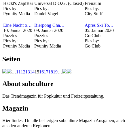
Hackl's ZapfBar
Universal D.O.G. (Closed)
Freiraum
Pics by:
Pics by:
Pics by:
Pyunity Media
Daniel Vogel
City Stuff
Eine Nacht o…
Bierpong Cha…
Apres Ski To…
10. Januar 2020
09. Januar 2020
05. Januar 2020
Puzzles
Puzzles
Go Club
Pics by:
Pics by:
Pics by:
Pyunity Media
Pyunity Media
Go Club
Seiten
…
11
12
13
14
15
16
17
18
19
…
About subculture
Das Trendmagazin für Popkultur und Freizeitgestaltung.
Magazin
Hier findest Du alle bisherigen subculture Magazin Ausgaben, auch
aus den anderen Regionen.