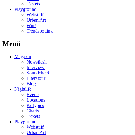
Tickets
Playground
Webstuff
Urban Art
Win!
Trendspotting
Menü
Magazin
Newsflash
Interview
Soundcheck
Literatour
Blog
Nightlife
Events
Locations
Partypics
Charts
Tickets
Playground
Webstuff
Urban Art