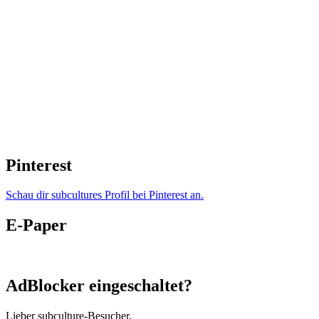
Pinterest
Schau dir subcultures Profil bei Pinterest an.
E-Paper
AdBlocker eingeschaltet?
Lieber subculture-Besucher,