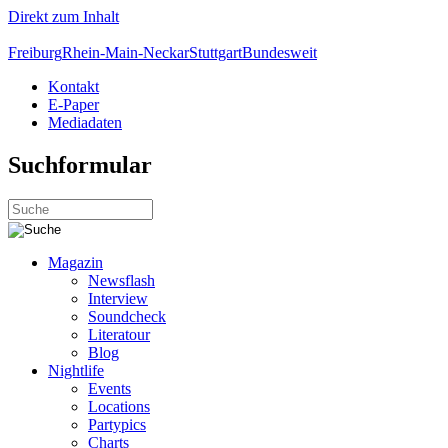
Direkt zum Inhalt
Freiburg
Rhein-Main-Neckar
Stuttgart
Bundesweit
Kontakt
E-Paper
Mediadaten
Suchformular
Magazin
Newsflash
Interview
Soundcheck
Literatour
Blog
Nightlife
Events
Locations
Partypics
Charts