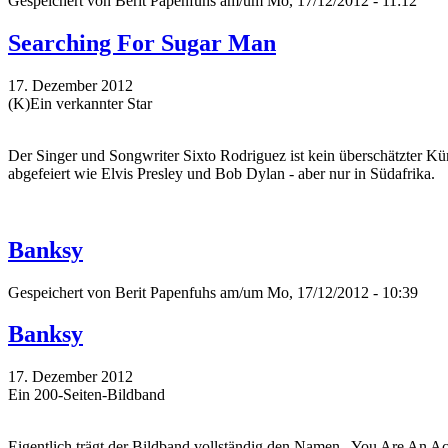
Gespeichert von
Berit Papenfuhs
am/um Mo, 17/12/2012 - 11:12
Searching For Sugar Man
17. Dezember 2012
(K)Ein verkannter Star
Der Singer und Songwriter Sixto Rodriguez ist kein überschätzter Küns
abgefeiert wie Elvis Presley und Bob Dylan - aber nur in Südafrika.
Banksy
Gespeichert von
Berit Papenfuhs
am/um Mo, 17/12/2012 - 10:39
Banksy
17. Dezember 2012
Ein 200-Seiten-Bildband
Eigentlich trägt der Bildband vollständig den Namen „You Are An 