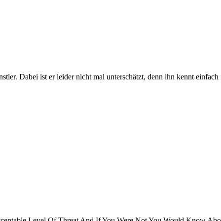
tler. Dabei ist er leider nicht mal unterschätzt, denn ihn kennt einfa
Acceptable Level Of Threat And If You Were Not You Would Know About