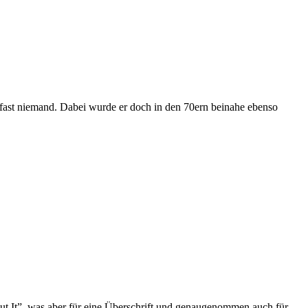
ch fast niemand. Dabei wurde er doch in den 70ern beinahe ebenso
 It”, was aber für eine Überschrift und genaugenommen auch für