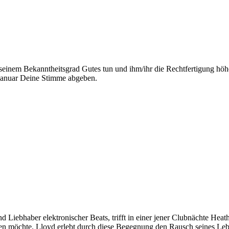
seinem Bekanntheitsgrad Gutes tun und ihm/ihr die Rechtfertigung höhe
Januar Deine Stimme abgeben.
d Liebhaber elektronischer Beats, trifft in einer jener Clubnächte Heath
ehen möchte. Lloyd erlebt durch diese Begegnung den Rausch seines Leb