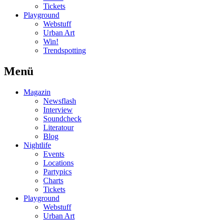
Tickets
Playground
Webstuff
Urban Art
Win!
Trendspotting
Menü
Magazin
Newsflash
Interview
Soundcheck
Literatour
Blog
Nightlife
Events
Locations
Partypics
Charts
Tickets
Playground
Webstuff
Urban Art