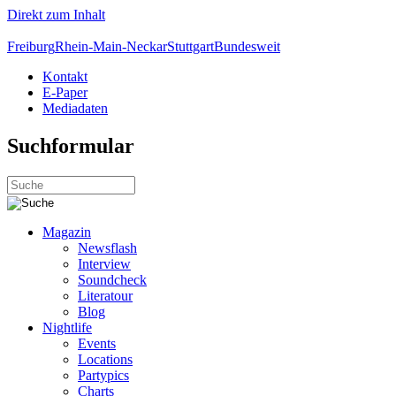
Direkt zum Inhalt
Freiburg
Rhein-Main-Neckar
Stuttgart
Bundesweit
Kontakt
E-Paper
Mediadaten
Suchformular
Magazin
Newsflash
Interview
Soundcheck
Literatour
Blog
Nightlife
Events
Locations
Partypics
Charts