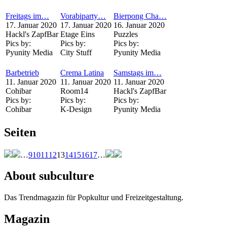
Freitags im…
Vorabiparty…
Bierpong Cha…
17. Januar 2020
17. Januar 2020
16. Januar 2020
Hackl's ZapfBar
Etage Eins
Puzzles
Pics by:
Pics by:
Pics by:
Pyunity Media
City Stuff
Pyunity Media
Barbetrieb
Crema Latina
Samstags im…
11. Januar 2020
11. Januar 2020
11. Januar 2020
Cohibar
Room14
Hackl's ZapfBar
Pics by:
Pics by:
Pics by:
Cohibar
K-Design
Pyunity Media
Seiten
…
9
10
11
12
13
14
15
16
17
…
About subculture
Das Trendmagazin für Popkultur und Freizeitgestaltung.
Magazin