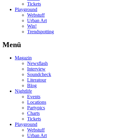
Tickets
Playground
Webstuff
Urban Art
Win!
Trendspotting
Menü
Magazin
Newsflash
Interview
Soundcheck
Literatour
Blog
Nightlife
Events
Locations
Partypics
Charts
Tickets
Playground
Webstuff
Urban Art