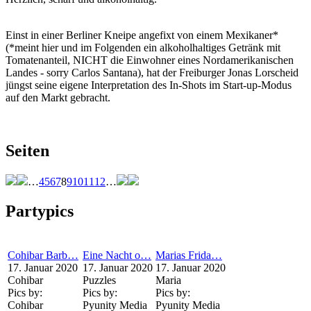
Einst in einer Berliner Kneipe angefixt von einem Mexikaner*
(*meint hier und im Folgenden ein alkoholhaltiges Getränk mit
Tomatenanteil, NICHT die Einwohner eines Nordamerikanischen
Landes - sorry Carlos Santana), hat der Freiburger Jonas Lorscheid
jüngst seine eigene Interpretation des In-Shots im Start-up-Modus
auf den Markt gebracht.
Seiten
…
4
5
6
7
8
9
10
11
12
…
Partypics
Cohibar Barb…
Eine Nacht o…
Marias Frida…
17. Januar 2020
17. Januar 2020
17. Januar 2020
Cohibar
Puzzles
Maria
Pics by:
Pics by:
Pics by:
Cohibar
Pyunity Media
Pyunity Media