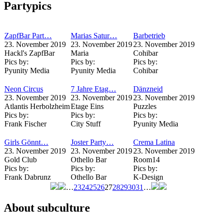
Partypics
ZapfBar Part…
Marias Satur…
Barbetrieb
23. November 2019
23. November 2019
23. November 2019
Hackl's ZapfBar
Maria
Cohibar
Pics by:
Pics by:
Pics by:
Pyunity Media
Pyunity Media
Cohibar
Neon Circus
7 Jahre Etag…
Dänzneid
23. November 2019
23. November 2019
23. November 2019
Atlantis Herbolzheim
Etage Eins
Puzzles
Pics by:
Pics by:
Pics by:
Frank Fischer
City Stuff
Pyunity Media
Girls Gönnt…
Joster Party…
Crema Latina
23. November 2019
23. November 2019
23. November 2019
Gold Club
Othello Bar
Room14
Pics by:
Pics by:
Pics by:
Frank Dabrunz
Othello Bar
K-Design
…
23
24
25
26
27
28
29
30
31
…
Seiten
About subculture