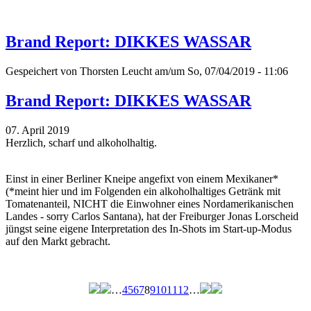
Brand Report: DIKKES WASSAR
Gespeichert von
Thorsten Leucht
am/um So, 07/04/2019 - 11:06
Brand Report: DIKKES WASSAR
07. April 2019
Herzlich, scharf und alkoholhaltig.
Einst in einer Berliner Kneipe angefixt von einem Mexikaner*
(*meint hier und im Folgenden ein alkoholhaltiges Getränk mit
Tomatenanteil, NICHT die Einwohner eines Nordamerikanischen
Landes - sorry Carlos Santana), hat der Freiburger Jonas Lorscheid
jüngst seine eigene Interpretation des In-Shots im Start-up-Modus
auf den Markt gebracht.
…
4
5
6
7
8
9
10
11
12
…
Seiten