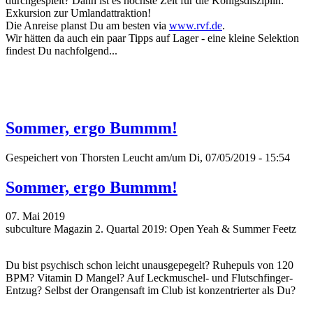
durchgespielt? Dann ist es höchste Zeit für die Königsdisziplin:
Exkursion zur Umlandattraktion!
Die Anreise planst Du am besten via
www.rvf.de
.
Wir hätten da auch ein paar Tipps auf Lager - eine kleine Selektion
findest Du nachfolgend...
Sommer, ergo Bummm!
Gespeichert von
Thorsten Leucht
am/um Di, 07/05/2019 - 15:54
Sommer, ergo Bummm!
07. Mai 2019
subculture Magazin 2. Quartal 2019: Open Yeah & Summer Feetz
Du bist psychisch schon leicht unausgepegelt? Ruhepuls von 120
BPM? Vitamin D Mangel? Auf Leckmuschel- und Flutschfinger-
Entzug? Selbst der Orangensaft im Club ist konzentrierter als Du?