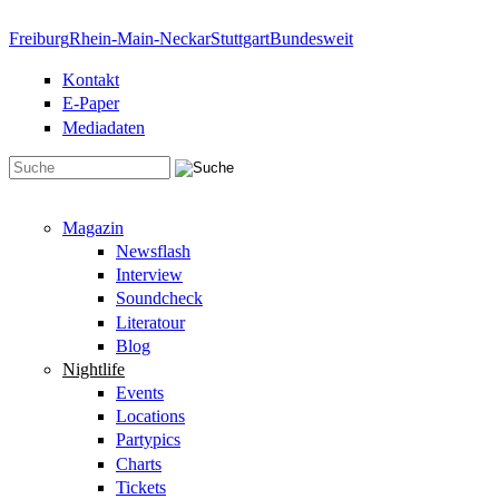
Direkt zum Inhalt
Freiburg
Rhein-Main-Neckar
Stuttgart
Bundesweit
Kontakt
E-Paper
Mediadaten
Suchformular
Magazin
Newsflash
Interview
Soundcheck
Literatour
Blog
Nightlife
Events
Locations
Partypics
Charts
Tickets