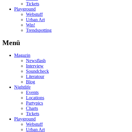
Tickets
Playground
Webstuff
Urban Art
Win!
Trendspotting
Menü
Magazin
Newsflash
Interview
Soundcheck
Literatour
Blog
Nightlife
Events
Locations
Partypics
Charts
Tickets
Playground
Webstuff
Urban Art