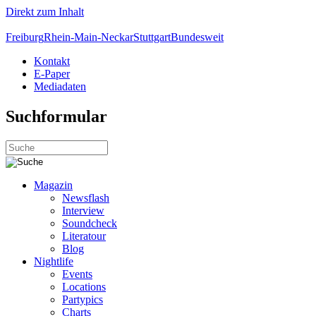
Direkt zum Inhalt
Freiburg
Rhein-Main-Neckar
Stuttgart
Bundesweit
Kontakt
E-Paper
Mediadaten
Suchformular
Magazin
Newsflash
Interview
Soundcheck
Literatour
Blog
Nightlife
Events
Locations
Partypics
Charts