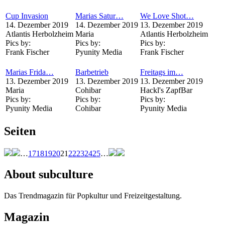
Cup Invasion
Marias Satur…
We Love Shot…
14. Dezember 2019
14. Dezember 2019
13. Dezember 2019
Atlantis Herbolzheim
Maria
Atlantis Herbolzheim
Pics by:
Pics by:
Pics by:
Frank Fischer
Pyunity Media
Frank Fischer
Marias Frida…
Barbetrieb
Freitags im…
13. Dezember 2019
13. Dezember 2019
13. Dezember 2019
Maria
Cohibar
Hackl's ZapfBar
Pics by:
Pics by:
Pics by:
Pyunity Media
Cohibar
Pyunity Media
Seiten
…
17
18
19
20
21
22
23
24
25
…
About subculture
Das Trendmagazin für Popkultur und Freizeitgestaltung.
Magazin