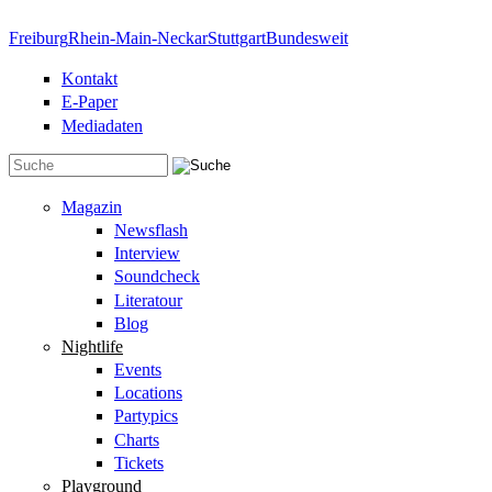
Direkt zum Inhalt
Freiburg
Rhein-Main-Neckar
Stuttgart
Bundesweit
Kontakt
E-Paper
Mediadaten
Suchformular
Magazin
Newsflash
Interview
Soundcheck
Literatour
Blog
Nightlife
Events
Locations
Partypics
Charts
Tickets
Playground