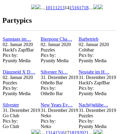
…
10
11
12
13
14
15
16
17
18
…
Seiten
Partypics
Samstags im…
Bierpong Cha…
Barbetrieb
02. Januar 2020
02. Januar 2020
02. Januar 2020
Hackl's ZapfBar
Puzzles
Cohibar
Pics by:
Pics by:
Pics by:
Pyunity Media
Pyunity Media
Pyunity Media
Dänzneid X D…
Silvester Ni…
Neujahr im H…
02. Januar 2020
31. Dezember 2019
31. Dezember 2019
Puzzles
Othello Bar
Hackl's ZapfBar
Pics by:
Pics by:
Pics by:
Pyunity Media
Othello Bar
Pyunity Media
Silvester
New Years Ev…
Nach(t)glühe…
31. Dezember 2019
31. Dezember 2019
31. Dezember 2019
Go Club
Neko
Puzzles
Pics by:
Pics by:
Pics by:
Go Club
Neko
Pyunity Media
…
13
14
15
16
17
18
19
20
21
…