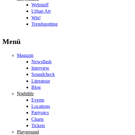
Webstuff
Urban Art
Win!
Trendspotting
Menü
Magazin
Newsflash
Interview
Soundcheck
Literatour
Blog
Nightlife
Events
Locations
Partypics
Charts
Tickets
Playground