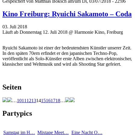
Gespeichert von
Matthias Boksch
am/um Di, 03/07/2018 - 22:06
Kino Freiburg: Ryuichi Sakamoto – Coda
03. Juli 2018
Läuft ab Donnerstag 12. Juli 2018 @ Harmonie Kino, Freiburg
Ryuichi Sakamoto ist einer der bedeutendsten Künstler unserer Zeit.
In den späten 70ern erfindet er den japanischen Techno-Pop,
veröffentlicht als Solo-Künstler erste Alben zwischen elektronischer,
klassischer und Weltmusik und wird als Shooting Star gefeiert.
Seiten
…
10
11
12
13
14
15
16
17
18
…
Partypics
Samstag im H…
Mixtape Meet…
Eine Nacht O…