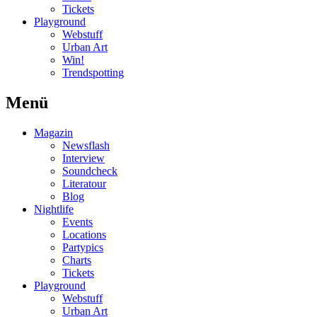
Tickets
Playground
Webstuff
Urban Art
Win!
Trendspotting
Menü
Magazin
Newsflash
Interview
Soundcheck
Literatour
Blog
Nightlife
Events
Locations
Partypics
Charts
Tickets
Playground
Webstuff
Urban Art