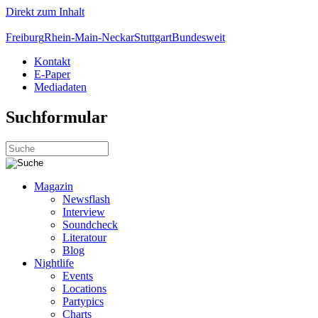
Direkt zum Inhalt
Freiburg
Rhein-Main-Neckar
Stuttgart
Bundesweit
Kontakt
E-Paper
Mediadaten
Suchformular
Magazin
Newsflash
Interview
Soundcheck
Literatour
Blog
Nightlife
Events
Locations
Partypics
Charts