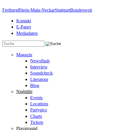
Direkt zum Inhalt
Freiburg
Rhein-Main-Neckar
Stuttgart
Bundesweit
Kontakt
E-Paper
Mediadaten
Suchformular
Magazin
Newsflash
Interview
Soundcheck
Literatour
Blog
Nightlife
Events
Locations
Partypics
Charts
Tickets
Playground