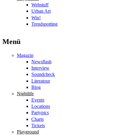
Webstuff
Urban Art
Win!
Trendspotting
Menü
Magazin
Newsflash
Interview
Soundcheck
Literatour
Blog
Nightlife
Events
Locations
Partypics
Charts
Tickets
Playground