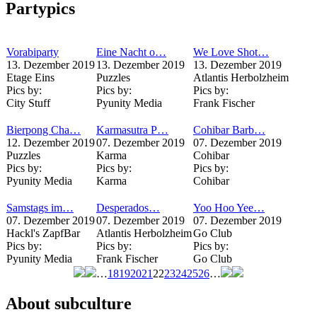
Partypics
Vorabiparty
Eine Nacht o…
We Love Shot…
13. Dezember 2019
13. Dezember 2019
13. Dezember 2019
Etage Eins
Puzzles
Atlantis Herbolzheim
Pics by:
Pics by:
Pics by:
City Stuff
Pyunity Media
Frank Fischer
Bierpong Cha…
Karmasutra P…
Cohibar Barb…
12. Dezember 2019
07. Dezember 2019
07. Dezember 2019
Puzzles
Karma
Cohibar
Pics by:
Pics by:
Pics by:
Pyunity Media
Karma
Cohibar
Samstags im…
Desperados…
Yoo Hoo Yee…
07. Dezember 2019
07. Dezember 2019
07. Dezember 2019
Hackl's ZapfBar
Atlantis Herbolzheim
Go Club
Pics by:
Pics by:
Pics by:
Pyunity Media
Frank Fischer
Go Club
…
18
19
20
21
22
23
24
25
26
…
Seiten
About subculture