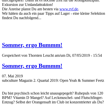
durchgespielt? Dann ist es höchste Zeit für die Königsdisziplin:
Exkursion zur Umlandattraktion!
Die Anreise planst Du am besten via
www.rvf.de
.
Wir hätten da auch ein paar Tipps auf Lager - eine kleine Selektion
findest Du nachfolgend...
Sommer, ergo Bummm!
Gespeichert von
Thorsten Leucht
am/um Di, 07/05/2019 - 15:54
Sommer, ergo Bummm!
07. Mai 2019
subculture Magazin 2. Quartal 2019: Open Yeah & Summer Feetz
Du bist psychisch schon leicht unausgepegelt? Ruhepuls von 120
BPM? Vitamin D Mangel? Auf Leckmuschel- und Flutschfinger-
Entzug? Selbst der Orangensaft im Club ist konzentrierter als Du?