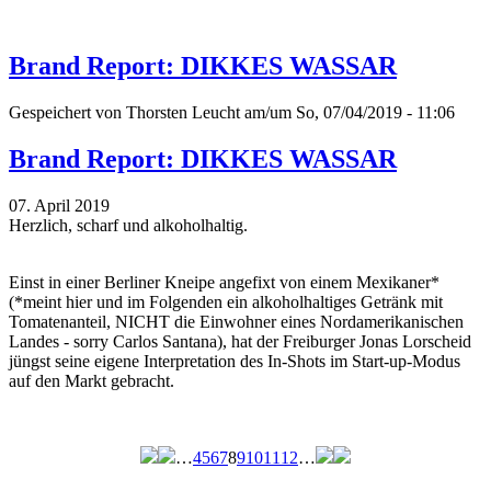
Brand Report: DIKKES WASSAR
Gespeichert von
Thorsten Leucht
am/um So, 07/04/2019 - 11:06
Brand Report: DIKKES WASSAR
07. April 2019
Herzlich, scharf und alkoholhaltig.
Einst in einer Berliner Kneipe angefixt von einem Mexikaner*
(*meint hier und im Folgenden ein alkoholhaltiges Getränk mit
Tomatenanteil, NICHT die Einwohner eines Nordamerikanischen
Landes - sorry Carlos Santana), hat der Freiburger Jonas Lorscheid
jüngst seine eigene Interpretation des In-Shots im Start-up-Modus
auf den Markt gebracht.
…
4
5
6
7
8
9
10
11
12
…
Seiten