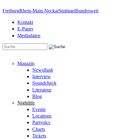
Direkt zum Inhalt
Freiburg
Rhein-Main-Neckar
Stuttgart
Bundesweit
Kontakt
E-Paper
Mediadaten
Suchformular
Magazin
Newsflash
Interview
Soundcheck
Literatour
Blog
Nightlife
Events
Locations
Partypics
Charts
Tickets