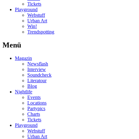
Tickets
Playground
Webstuff
Urban Art
Win!
Trendspotting
Menü
Magazin
Newsflash
Interview
Soundcheck
Literatour
Blog
Nightlife
Events
Locations
Partypics
Charts
Tickets
Playground
Webstuff
Urban Art