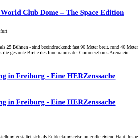
en World Club Dome – The Space Edition
furt
 als 25 Bühnen - sind beeindruckend: fast 90 Meter breit, rund 40 Met
ck die gesamte Breite des Innenraums der Commerzbank-Arena ein.
ung in Freiburg - Eine HERZenssache
ung in Freiburg - Eine HERZenssache
ellung gestaltet sich als Entdeckungsreise unter die eigene Haut. Insb