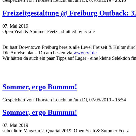
Gespeichert von
Thorsten Leucht
am/um Di, 07/05/2019 - 23:10
Freizeitgestaltung @ Freiburg Outback: 3
07. Mai 2019
Open Yeah & Summer Feetz - shuttled by rvf.de
Du hast Downtown Freiburg bereits alle Level Freizeit & Kultur durch
Die Anreise planst Du am besten via
www.rvf.de
.
Wir hätten da auch ein paar Tipps auf Lager - eine kleine Selektion fi
Sommer, ergo Bummm!
Gespeichert von
Thorsten Leucht
am/um Di, 07/05/2019 - 15:54
Sommer, ergo Bummm!
07. Mai 2019
subculture Magazin 2. Quartal 2019: Open Yeah & Summer Feetz