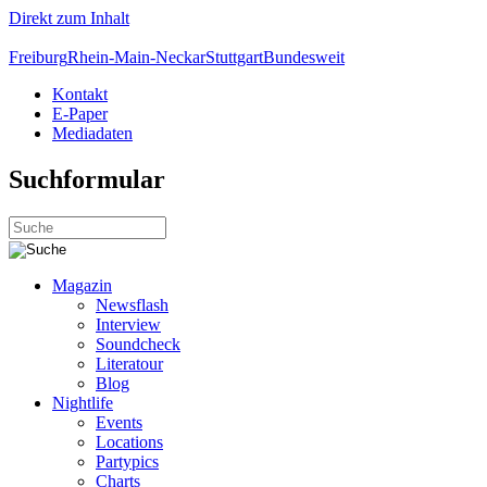
Direkt zum Inhalt
Freiburg
Rhein-Main-Neckar
Stuttgart
Bundesweit
Kontakt
E-Paper
Mediadaten
Suchformular
Magazin
Newsflash
Interview
Soundcheck
Literatour
Blog
Nightlife
Events
Locations
Partypics
Charts