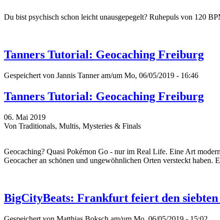
Du bist psychisch schon leicht unausgepegelt? Ruhepuls von 120 BP
Tanners Tutorial: Geocaching Freiburg
Gespeichert von
Jannis Tanner
am/um Mo, 06/05/2019 - 16:46
Tanners Tutorial: Geocaching Freiburg
06. Mai 2019
Von Traditionals, Multis, Mysteries & Finals
Geocaching? Quasi Pokémon Go - nur im Real Life. Eine Art moderne 
Geocacher an schönen und ungewöhnlichen Orten versteckt haben. Ein
BigCityBeats: Frankfurt feiert den siebt
Gespeichert von
Matthias Boksch
am/um Mo, 06/05/2019 - 15:02