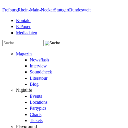
Direkt zum Inhalt
Freiburg
Rhein-Main-Neckar
Stuttgart
Bundesweit
Kontakt
E-Paper
Mediadaten
Suchformular
Magazin
Newsflash
Interview
Soundcheck
Literatour
Blog
Nightlife
Events
Locations
Partypics
Charts
Tickets
Playground