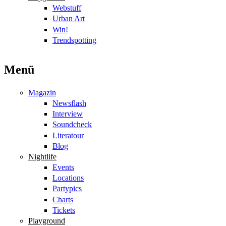
Webstuff
Urban Art
Win!
Trendspotting
Menü
Magazin
Newsflash
Interview
Soundcheck
Literatour
Blog
Nightlife
Events
Locations
Partypics
Charts
Tickets
Playground