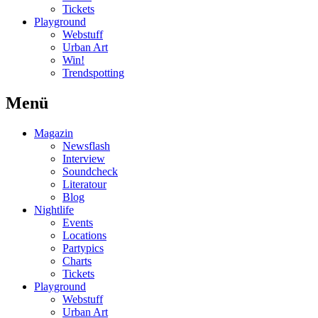
Tickets
Playground
Webstuff
Urban Art
Win!
Trendspotting
Menü
Magazin
Newsflash
Interview
Soundcheck
Literatour
Blog
Nightlife
Events
Locations
Partypics
Charts
Tickets
Playground
Webstuff
Urban Art