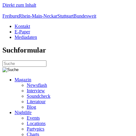
Direkt zum Inhalt
Freiburg
Rhein-Main-Neckar
Stuttgart
Bundesweit
Kontakt
E-Paper
Mediadaten
Suchformular
Magazin
Newsflash
Interview
Soundcheck
Literatour
Blog
Nightlife
Events
Locations
Partypics
Charts