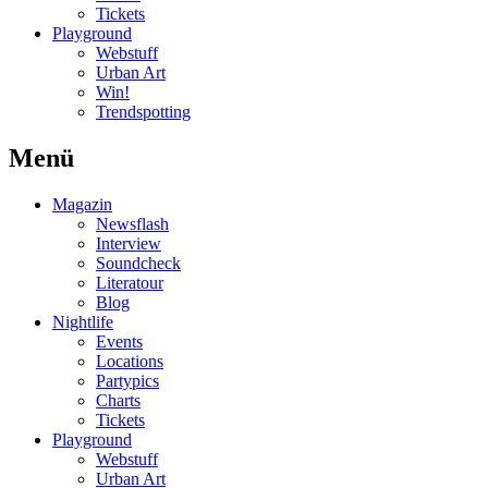
Tickets
Playground
Webstuff
Urban Art
Win!
Trendspotting
Menü
Magazin
Newsflash
Interview
Soundcheck
Literatour
Blog
Nightlife
Events
Locations
Partypics
Charts
Tickets
Playground
Webstuff
Urban Art