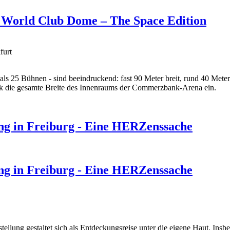
en World Club Dome – The Space Edition
furt
 als 25 Bühnen - sind beeindruckend: fast 90 Meter breit, rund 40 Met
ck die gesamte Breite des Innenraums der Commerzbank-Arena ein.
ung in Freiburg - Eine HERZenssache
ung in Freiburg - Eine HERZenssache
ellung gestaltet sich als Entdeckungsreise unter die eigene Haut. Insb