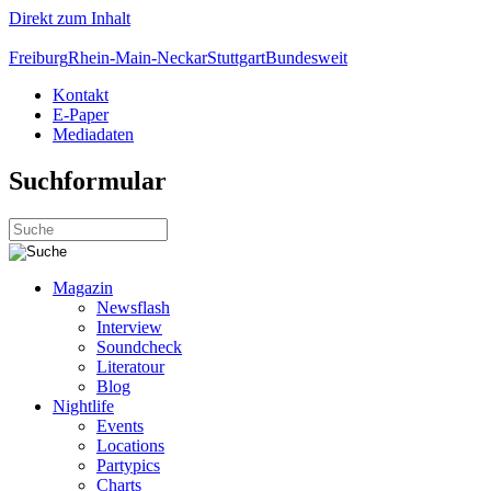
Direkt zum Inhalt
Freiburg
Rhein-Main-Neckar
Stuttgart
Bundesweit
Kontakt
E-Paper
Mediadaten
Suchformular
Magazin
Newsflash
Interview
Soundcheck
Literatour
Blog
Nightlife
Events
Locations
Partypics
Charts