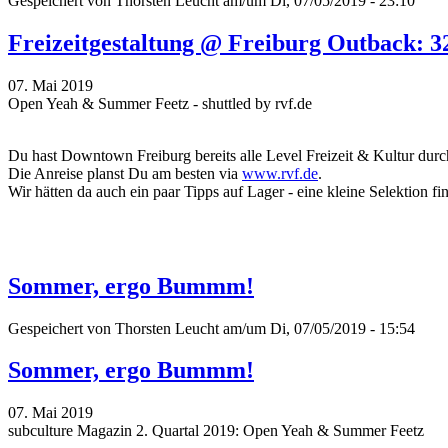
Gespeichert von
Thorsten Leucht
am/um Di, 07/05/2019 - 23:10
Freizeitgestaltung @ Freiburg Outback: 3
07. Mai 2019
Open Yeah & Summer Feetz - shuttled by rvf.de
Du hast Downtown Freiburg bereits alle Level Freizeit & Kultur durch
Die Anreise planst Du am besten via
www.rvf.de
.
Wir hätten da auch ein paar Tipps auf Lager - eine kleine Selektion fi
Sommer, ergo Bummm!
Gespeichert von
Thorsten Leucht
am/um Di, 07/05/2019 - 15:54
Sommer, ergo Bummm!
07. Mai 2019
subculture Magazin 2. Quartal 2019: Open Yeah & Summer Feetz