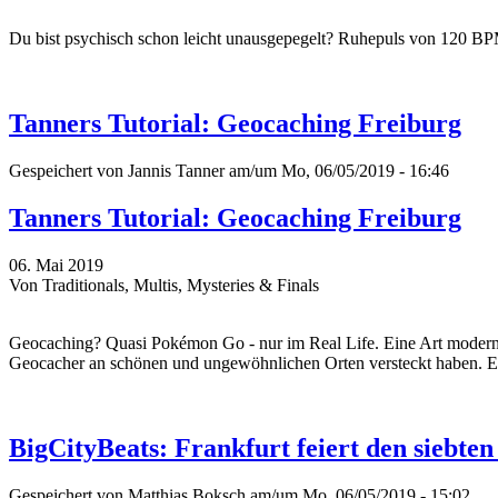
Du bist psychisch schon leicht unausgepegelt? Ruhepuls von 120 BP
Tanners Tutorial: Geocaching Freiburg
Gespeichert von
Jannis Tanner
am/um Mo, 06/05/2019 - 16:46
Tanners Tutorial: Geocaching Freiburg
06. Mai 2019
Von Traditionals, Multis, Mysteries & Finals
Geocaching? Quasi Pokémon Go - nur im Real Life. Eine Art moderne 
Geocacher an schönen und ungewöhnlichen Orten versteckt haben. Ein
BigCityBeats: Frankfurt feiert den siebt
Gespeichert von
Matthias Boksch
am/um Mo, 06/05/2019 - 15:02