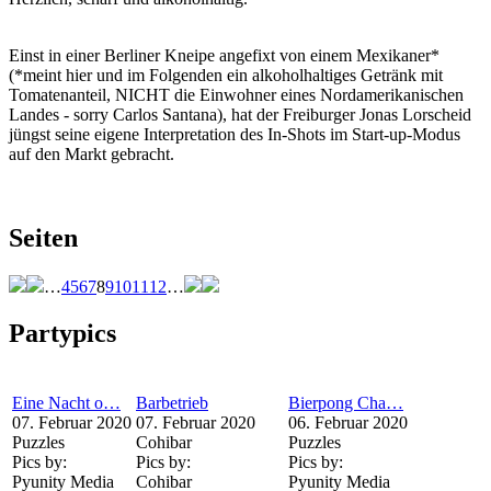
Einst in einer Berliner Kneipe angefixt von einem Mexikaner*
(*meint hier und im Folgenden ein alkoholhaltiges Getränk mit
Tomatenanteil, NICHT die Einwohner eines Nordamerikanischen
Landes - sorry Carlos Santana), hat der Freiburger Jonas Lorscheid
jüngst seine eigene Interpretation des In-Shots im Start-up-Modus
auf den Markt gebracht.
Seiten
…
4
5
6
7
8
9
10
11
12
…
Partypics
Eine Nacht o…
Barbetrieb
Bierpong Cha…
07. Februar 2020
07. Februar 2020
06. Februar 2020
Puzzles
Cohibar
Puzzles
Pics by:
Pics by:
Pics by:
Pyunity Media
Cohibar
Pyunity Media