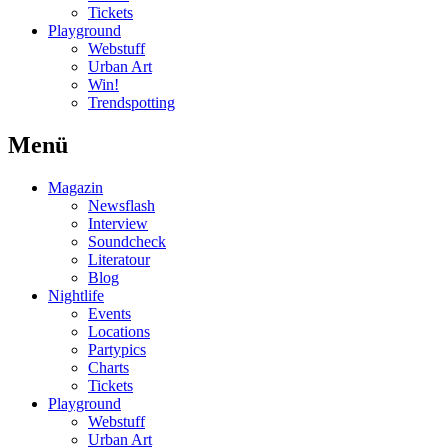
Tickets
Playground
Webstuff
Urban Art
Win!
Trendspotting
Menü
Magazin
Newsflash
Interview
Soundcheck
Literatour
Blog
Nightlife
Events
Locations
Partypics
Charts
Tickets
Playground
Webstuff
Urban Art