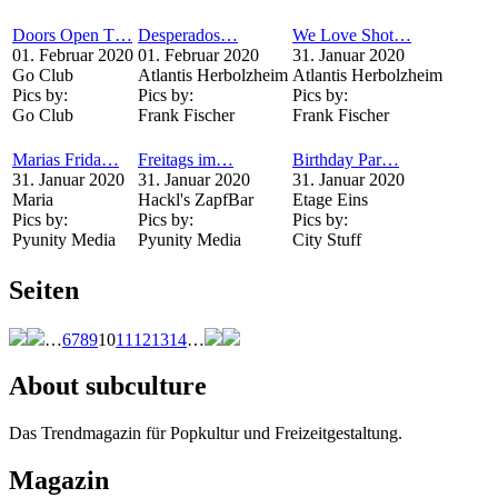
Doors Open T…
Desperados…
We Love Shot…
01. Februar 2020
01. Februar 2020
31. Januar 2020
Go Club
Atlantis Herbolzheim
Atlantis Herbolzheim
Pics by:
Pics by:
Pics by:
Go Club
Frank Fischer
Frank Fischer
Marias Frida…
Freitags im…
Birthday Par…
31. Januar 2020
31. Januar 2020
31. Januar 2020
Maria
Hackl's ZapfBar
Etage Eins
Pics by:
Pics by:
Pics by:
Pyunity Media
Pyunity Media
City Stuff
Seiten
…
6
7
8
9
10
11
12
13
14
…
About subculture
Das Trendmagazin für Popkultur und Freizeitgestaltung.
Magazin