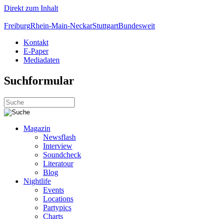
Direkt zum Inhalt
Freiburg
Rhein-Main-Neckar
Stuttgart
Bundesweit
Kontakt
E-Paper
Mediadaten
Suchformular
Magazin
Newsflash
Interview
Soundcheck
Literatour
Blog
Nightlife
Events
Locations
Partypics
Charts