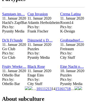
Samstags im…
Cup Invasion
Crema Latina
11. Januar 2020
11. Januar 2020
11. Januar 2020
Hackl's ZapfBar
Atlantis Herbolzheim
Room14
Pics by:
Pics by:
Pics by:
Pyunity Media
Frank Fischer
K-Design
Dr3i Fr3unde
Dänzneid x D…
Großstadtgef…
11. Januar 2020
11. Januar 2020
11. Januar 2020
Go Club
Puzzles
Freiraum
Pics by:
Pics by:
Pics by:
Go Club
Pyunity Media
City Stuff
Fruity Weeke…
Black Rose
Eine Nacht o…
11. Januar 2020
11. Januar 2020
10. Januar 2020
Othello Bar
Etage Eins
Puzzles
Pics by:
Pics by:
Pics by:
Othello Bar
City Stuff
Pyunity Media
…
10
11
12
13
14
15
16
17
18
…
Seiten
About subculture