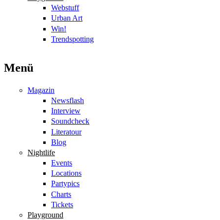
Webstuff
Urban Art
Win!
Trendspotting
Menü
Magazin
Newsflash
Interview
Soundcheck
Literatour
Blog
Nightlife
Events
Locations
Partypics
Charts
Tickets
Playground