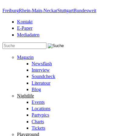
Direkt zum Inhalt
Freiburg
Rhein-Main-Neckar
Stuttgart
Bundesweit
Kontakt
E-Paper
Mediadaten
Suchformular
Magazin
Newsflash
Interview
Soundcheck
Literatour
Blog
Nightlife
Events
Locations
Partypics
Charts
Tickets
Playground