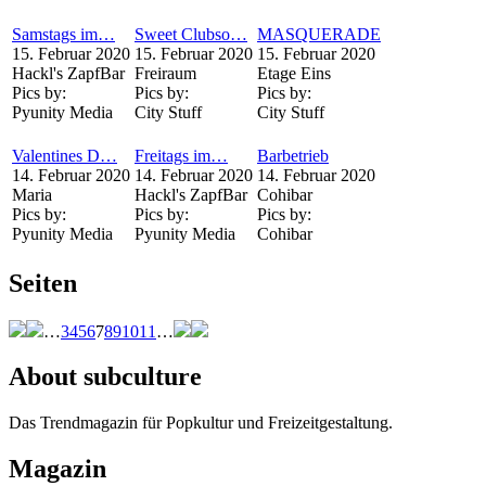
Samstags im…
Sweet Clubso…
MASQUERADE
15. Februar 2020
15. Februar 2020
15. Februar 2020
Hackl's ZapfBar
Freiraum
Etage Eins
Pics by:
Pics by:
Pics by:
Pyunity Media
City Stuff
City Stuff
Valentines D…
Freitags im…
Barbetrieb
14. Februar 2020
14. Februar 2020
14. Februar 2020
Maria
Hackl's ZapfBar
Cohibar
Pics by:
Pics by:
Pics by:
Pyunity Media
Pyunity Media
Cohibar
Seiten
…
3
4
5
6
7
8
9
10
11
…
About subculture
Das Trendmagazin für Popkultur und Freizeitgestaltung.
Magazin