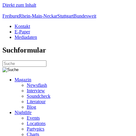
Direkt zum Inhalt
Freiburg
Rhein-Main-Neckar
Stuttgart
Bundesweit
Kontakt
E-Paper
Mediadaten
Suchformular
Magazin
Newsflash
Interview
Soundcheck
Literatour
Blog
Nightlife
Events
Locations
Partypics
Charts