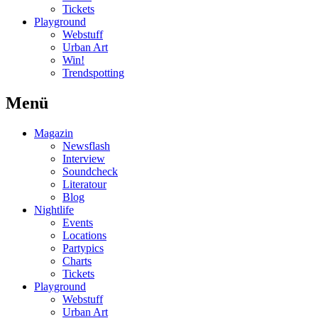
Tickets
Playground
Webstuff
Urban Art
Win!
Trendspotting
Menü
Magazin
Newsflash
Interview
Soundcheck
Literatour
Blog
Nightlife
Events
Locations
Partypics
Charts
Tickets
Playground
Webstuff
Urban Art