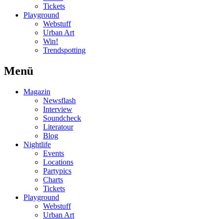
Tickets
Playground
Webstuff
Urban Art
Win!
Trendspotting
Menü
Magazin
Newsflash
Interview
Soundcheck
Literatour
Blog
Nightlife
Events
Locations
Partypics
Charts
Tickets
Playground
Webstuff
Urban Art