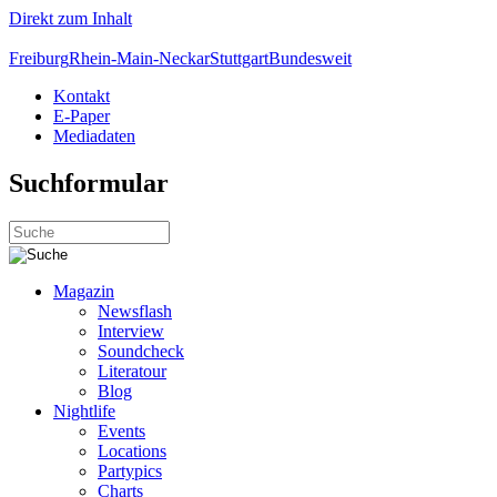
Direkt zum Inhalt
Freiburg
Rhein-Main-Neckar
Stuttgart
Bundesweit
Kontakt
E-Paper
Mediadaten
Suchformular
Magazin
Newsflash
Interview
Soundcheck
Literatour
Blog
Nightlife
Events
Locations
Partypics
Charts