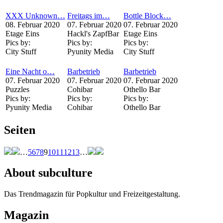
XXX Unknown…
Freitags im…
Bottle Block…
08. Februar 2020
07. Februar 2020
07. Februar 2020
Etage Eins
Hackl's ZapfBar
Etage Eins
Pics by:
Pics by:
Pics by:
City Stuff
Pyunity Media
City Stuff
Eine Nacht o…
Barbetrieb
Barbetrieb
07. Februar 2020
07. Februar 2020
07. Februar 2020
Puzzles
Cohibar
Othello Bar
Pics by:
Pics by:
Pics by:
Pyunity Media
Cohibar
Othello Bar
Seiten
…
5
6
7
8
9
10
11
12
13
…
About subculture
Das Trendmagazin für Popkultur und Freizeitgestaltung.
Magazin