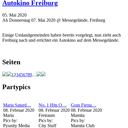
Autokino Freiburg
05. Mai 2020
Ab Donnerstag 07. Mai 2020 @ Messegelände, Freiburg
Einige Umlandgemeinden haben bereits vorgelegt, nun zieht auch
Freiburg nach und errichtet ein Autokino auf dem Messegelände.
Seiten
1
2
3
4
5
6
7
8
9
…
Partypics
Maria Saturd…
No. 1 Hits O…
Gran Fiesta…
08. Februar 2020
08. Februar 2020
08. Februar 2020
Maria
Freiraum
Mamita
Pics by:
Pics by:
Pics by:
Pyunity Media
City Stuff
Mamita Club