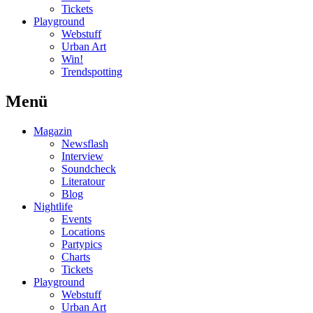
Tickets
Playground
Webstuff
Urban Art
Win!
Trendspotting
Menü
Magazin
Newsflash
Interview
Soundcheck
Literatour
Blog
Nightlife
Events
Locations
Partypics
Charts
Tickets
Playground
Webstuff
Urban Art