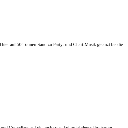
rd hier auf 50 Tonnen Sand zu Party- und Chart-Musik getanzt bis die
 und Comedians auf ein auch sonst kulturgeladenes Programm.