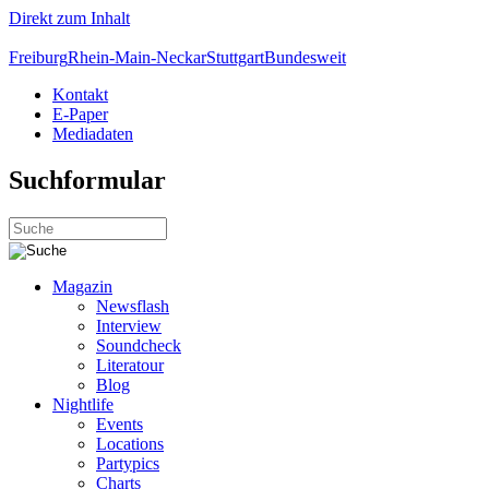
Direkt zum Inhalt
Freiburg
Rhein-Main-Neckar
Stuttgart
Bundesweit
Kontakt
E-Paper
Mediadaten
Suchformular
Magazin
Newsflash
Interview
Soundcheck
Literatour
Blog
Nightlife
Events
Locations
Partypics
Charts