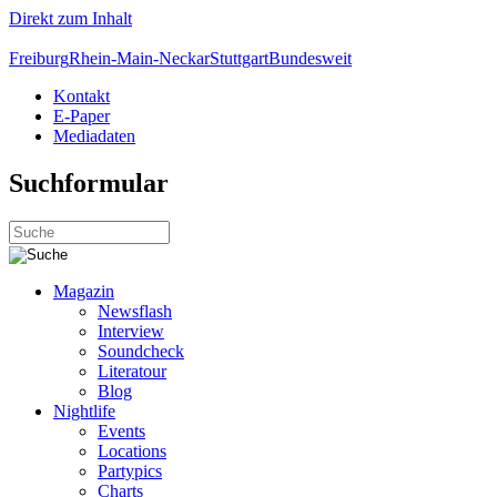
Direkt zum Inhalt
Freiburg
Rhein-Main-Neckar
Stuttgart
Bundesweit
Kontakt
E-Paper
Mediadaten
Suchformular
Magazin
Newsflash
Interview
Soundcheck
Literatour
Blog
Nightlife
Events
Locations
Partypics
Charts