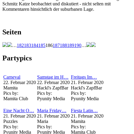
Schmitz Katze beobachtet und diskutiert - nicht selten mit
Kommentaren hinsichtlich der suburbanen Lage.
Seiten
…
182
183
184
185
186
187
188
189
190
…
Partypics
Carneval
Samstag im H…
Freitags Im…
22. Februar 2020
22. Februar 2020
21. Februar 2020
Mamita
Hackl's ZapfBar
Hackl's ZapfBar
Pics by:
Pics by:
Pics by:
Mamita Club
Pyunity Media
Pyunity Media
Eine Nacht O…
Maria Friday…
Fiesta Latin…
21. Februar 2020
21. Februar 2020
21. Februar 2020
Puzzles
Maria
Mamita
Pics by:
Pics by:
Pics by:
Pyunity Media
Pyunity Media
Mamita Club