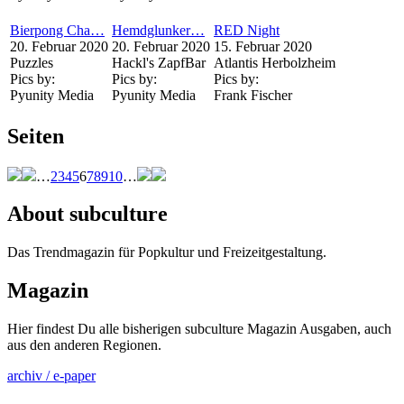
Bierpong Cha…
Hemdglunker…
RED Night
20. Februar 2020
20. Februar 2020
15. Februar 2020
Puzzles
Hackl's ZapfBar
Atlantis Herbolzheim
Pics by:
Pics by:
Pics by:
Pyunity Media
Pyunity Media
Frank Fischer
Seiten
…
2
3
4
5
6
7
8
9
10
…
About subculture
Das Trendmagazin für Popkultur und Freizeitgestaltung.
Magazin
Hier findest Du alle bisherigen subculture Magazin Ausgaben, auch
aus den anderen Regionen.
archiv / e-paper