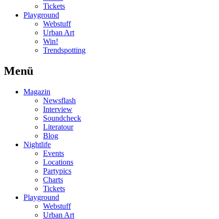
Tickets
Playground
Webstuff
Urban Art
Win!
Trendspotting
Menü
Magazin
Newsflash
Interview
Soundcheck
Literatour
Blog
Nightlife
Events
Locations
Partypics
Charts
Tickets
Playground
Webstuff
Urban Art