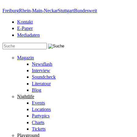
Direkt zum Inhalt
Freiburg
Rhein-Main-Neckar
Stuttgart
Bundesweit
Kontakt
E-Paper
Mediadaten
Suchformular
Magazin
Newsflash
Interview
Soundcheck
Literatour
Blog
Nightlife
Events
Locations
Partypics
Charts
Tickets
Playground