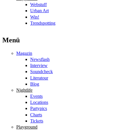
Webstuff
Urban Art
Win!
Trendspotting
Menü
Magazin
Newsflash
Interview
Soundcheck
Literatour
Blog
Nightlife
Events
Locations
Partypics
Charts
Tickets
Playground