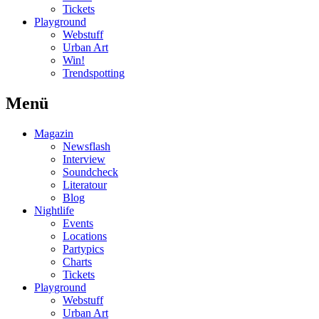
Tickets
Playground
Webstuff
Urban Art
Win!
Trendspotting
Menü
Magazin
Newsflash
Interview
Soundcheck
Literatour
Blog
Nightlife
Events
Locations
Partypics
Charts
Tickets
Playground
Webstuff
Urban Art