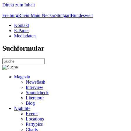
Direkt zum Inhalt
Freiburg
Rhein-Main-Neckar
Stuttgart
Bundesweit
Kontakt
E-Paper
Mediadaten
Suchformular
Magazin
Newsflash
Interview
Soundcheck
Literatour
Blog
Nightlife
Events
Locations
Partypics
Charts