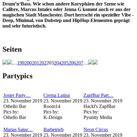
Drum’n‘Bass. Wie schon andere Koryphäen der Szene wie
Calibre, Marcus Intalex oder Jenna G kommt auch er aus der
magischen Stadt Manchester. Dort herrscht ein spezieller Vibe -
Deep, Minimal, von Dubstep und HipHop-Elementen geprägt
und sehr futuristisch.
Seiten
…
199
200
201
202
203
204
205
206
207
…
Partypics
Joster Party…
Crema Latina
ZapfBar Part…
23. November 2019
23. November 2019
23. November 2019
Othello Bar
Room14
Hackl's ZapfBar
Pics by:
Pics by:
Pics by:
Othello Bar
K-Design
Pyunity Media
Marias Satur…
Barbetrieb
Neon Circus
23. November 2019
23. November 2019
23. November 2019