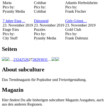
Maria
Cohibar
Atlantis Herbolzheim
Pics by:
Pics by:
Pics by:
Pyunity Media
Cohibar
Frank Fischer
7 Jahre Etag…
Dänzneid
Girls Gönnt…
23. November 2019
23. November 2019
23. November 2019
Etage Eins
Puzzles
Gold Club
Pics by:
Pics by:
Pics by:
City Stuff
Pyunity Media
Frank Dabrunz
Seiten
…
23
24
25
26
27
28
29
30
31
…
About subculture
Das Trendmagazin für Popkultur und Freizeitgestaltung.
Magazin
Hier findest Du alle bisherigen subculture Magazin Ausgaben, auch
aus den anderen Regionen.