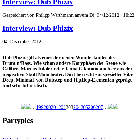
Interview: Dub Phizix
Gespeichert von
Philipp Warthmann
am/um Di, 04/12/2012 - 18:22
Interview: Dub Phizix
04. Dezember 2012
Dub Phizix gilt als eines der neuen Wunderkinder des
Drum’n‘Bass. Wie schon andere Koryphäen der Szene wie
Calibre, Marcus Intalex oder Jenna G kommt auch er aus der
magischen Stadt Manchester. Dort herrscht ein spezieller Vibe -
Deep, Minimal, von Dubstep und HipHop-Elementen geprägt
und sehr futuristisch.
…
199
200
201
202
203
204
205
206
207
…
Seiten
Partypics