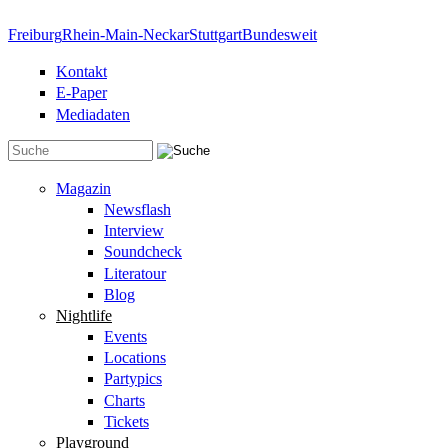
Direkt zum Inhalt
Freiburg
Rhein-Main-Neckar
Stuttgart
Bundesweit
Kontakt
E-Paper
Mediadaten
Suchformular
Magazin
Newsflash
Interview
Soundcheck
Literatour
Blog
Nightlife
Events
Locations
Partypics
Charts
Tickets
Playground