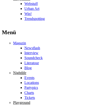
Webstuff
Urban Art
Win!
Trendspotting
Menü
Magazin
Newsflash
Interview
Soundcheck
Literatour
Blog
Nightlife
Events
Locations
Partypics
Charts
Tickets
Playground