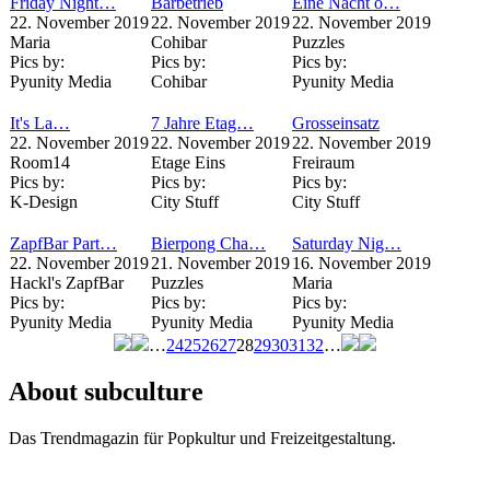
Friday Night…
Barbetrieb
Eine Nacht o…
22. November 2019
22. November 2019
22. November 2019
Maria
Cohibar
Puzzles
Pics by:
Pics by:
Pics by:
Pyunity Media
Cohibar
Pyunity Media
It's La…
7 Jahre Etag…
Grosseinsatz
22. November 2019
22. November 2019
22. November 2019
Room14
Etage Eins
Freiraum
Pics by:
Pics by:
Pics by:
K-Design
City Stuff
City Stuff
ZapfBar Part…
Bierpong Cha…
Saturday Nig…
22. November 2019
21. November 2019
16. November 2019
Hackl's ZapfBar
Puzzles
Maria
Pics by:
Pics by:
Pics by:
Pyunity Media
Pyunity Media
Pyunity Media
…
24
25
26
27
28
29
30
31
32
…
Seiten
About subculture
Das Trendmagazin für Popkultur und Freizeitgestaltung.