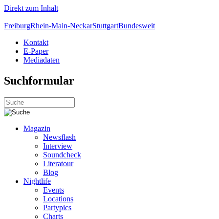
Direkt zum Inhalt
Freiburg
Rhein-Main-Neckar
Stuttgart
Bundesweit
Kontakt
E-Paper
Mediadaten
Suchformular
Magazin
Newsflash
Interview
Soundcheck
Literatour
Blog
Nightlife
Events
Locations
Partypics
Charts