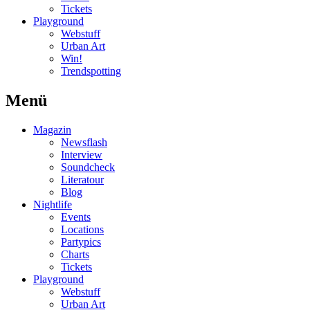
Tickets
Playground
Webstuff
Urban Art
Win!
Trendspotting
Menü
Magazin
Newsflash
Interview
Soundcheck
Literatour
Blog
Nightlife
Events
Locations
Partypics
Charts
Tickets
Playground
Webstuff
Urban Art