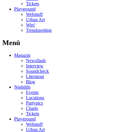
Tickets
Playground
Webstuff
Urban Art
Win!
Trendspotting
Menü
Magazin
Newsflash
Interview
Soundcheck
Literatour
Blog
Nightlife
Events
Locations
Partypics
Charts
Tickets
Playground
Webstuff
Urban Art