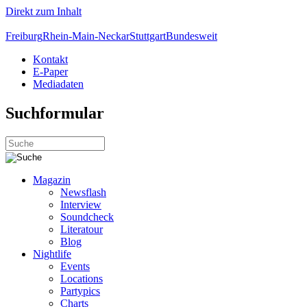
Direkt zum Inhalt
Freiburg
Rhein-Main-Neckar
Stuttgart
Bundesweit
Kontakt
E-Paper
Mediadaten
Suchformular
Magazin
Newsflash
Interview
Soundcheck
Literatour
Blog
Nightlife
Events
Locations
Partypics
Charts