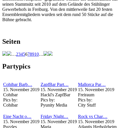
seinen Stammsitz seit 2010 auf dem Gelände des Stühlinger
Gewerbehofs in Freiburg. Von den mittlerweile fast 20 festen
Ensemblemitgliedern wurden seit dem rund 50 Stücke auf die
Bühne gebracht.
Seiten
…
2
3
4
5
6
7
8
9
10
…
Partypics
Cohibar Barb…
ZapfBar Part…
Mallorca Par…
15. November 2019
15. November 2019
15. November 2019
Cohibar
Hackl's ZapfBar
Freiraum
Pics by:
Pics by:
Pics by:
Cohibar
Pyunity Media
City Stuff
Eine Nacht o…
Friday Night…
Rock vs Char…
15. November 2019
15. November 2019
15. November 2019
Puzzles
Maria
Atlantis Herbolzheim