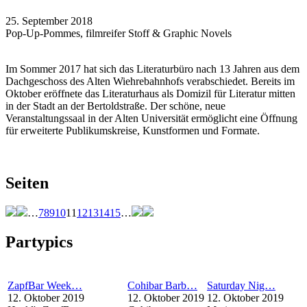
25. September 2018
Pop-Up-Pommes, filmreifer Stoff & Graphic Novels
Im Sommer 2017 hat sich das Literaturbüro nach 13 Jahren aus dem
Dachgeschoss des Alten Wiehrebahnhofs verabschiedet. Bereits im
Oktober eröffnete das Literaturhaus als Domizil für Literatur mitten
in der Stadt an der Bertoldstraße. Der schöne, neue
Veranstaltungssaal in der Alten Universität ermöglicht eine Öffnung
für erweiterte Publikumskreise, Kunstformen und Formate.
Seiten
…
7
8
9
10
11
12
13
14
15
…
Partypics
ZapfBar Week…
Cohibar Barb…
Saturday Nig…
12. Oktober 2019
12. Oktober 2019
12. Oktober 2019