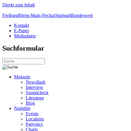
Direkt zum Inhalt
Freiburg
Rhein-Main-Neckar
Stuttgart
Bundesweit
Kontakt
E-Paper
Mediadaten
Suchformular
Magazin
Newsflash
Interview
Soundcheck
Literatour
Blog
Nightlife
Events
Locations
Partypics
Charts