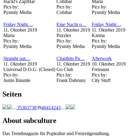
Hackl's ZapfBar
Cohibar
Maria
Pics by:
Pics by:
Pics by:
Pyunity Media
Cohibar
Pyunity Media
Friday Night…
Eine Nacht o…
Friday Night…
11. Oktober 2019
11. Oktober 2019
11. Oktober 2019
Maria
Puzzles
Karma
Pics by:
Pics by:
Pics by:
Pyunity Media
Pyunity Media
Pyunity Media
Straight out…
Charthits Pa…
Afterwork
11. Oktober 2019
11. Oktober 2019
10. Oktober 2019
Universal D.O.G. (Closed)
Go Club
Freiraum
Pics by:
Pics by:
Pics by:
Justin Bäumle
Frank Dabrunz
City Stuff
Seiten
…
35
36
37
38
39
40
41
42
43
…
About subculture
Das Trendmagazin für Popkultur und Freizeitgestaltung.