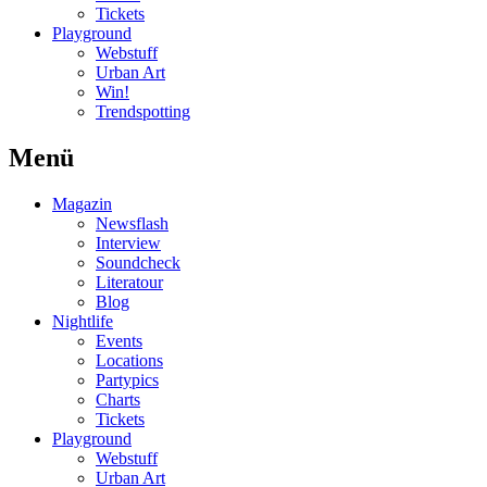
Tickets
Playground
Webstuff
Urban Art
Win!
Trendspotting
Menü
Magazin
Newsflash
Interview
Soundcheck
Literatour
Blog
Nightlife
Events
Locations
Partypics
Charts
Tickets
Playground
Webstuff
Urban Art