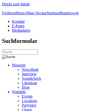
Direkt zum Inhalt
Freiburg
Rhein-Main-Neckar
Stuttgart
Bundesweit
Kontakt
E-Paper
Mediadaten
Suchformular
Magazin
Newsflash
Interview
Soundcheck
Literatour
Blog
Nightlife
Events
Locations
Partypics
Charts