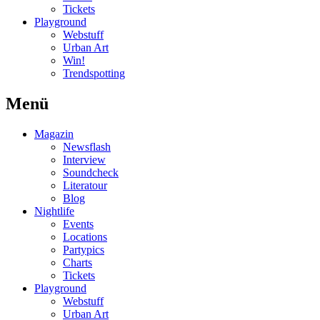
Tickets
Playground
Webstuff
Urban Art
Win!
Trendspotting
Menü
Magazin
Newsflash
Interview
Soundcheck
Literatour
Blog
Nightlife
Events
Locations
Partypics
Charts
Tickets
Playground
Webstuff
Urban Art