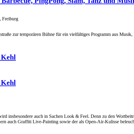
 Barbecue, PingPong, Slam, Tanz und Musi
, Freiburg
traße zur temporären Bühne für ein vielfältiges Programm aus Musik,
 Kehl
 Kehl
t wird insbesondere auch in Sachen Look & Feel. Denn zu den Wortbeiträ
 auch Graffiti Live-Painting sowie der als Open-Air-Kulisse beleuch