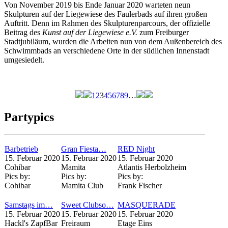
Von November 2019 bis Ende Januar 2020 warteten neun
Skulpturen auf der Liegewiese des Faulerbads auf ihren großen
Auftritt. Denn im Rahmen des Skulpturenparcours, der offizielle
Beitrag des
Kunst auf der Liegewiese e.V.
zum Freiburger
Stadtjubiläum, wurden die Arbeiten nun von dem Außenbereich des
Schwimmbads an verschiedene Orte in der südlichen Innenstadt
umgesiedelt.
1
2
3
4
5
6
7
8
9
…
Seiten
Partypics
Barbetrieb
Gran Fiesta…
RED Night
15. Februar 2020
15. Februar 2020
15. Februar 2020
Cohibar
Mamita
Atlantis Herbolzheim
Pics by:
Pics by:
Pics by:
Cohibar
Mamita Club
Frank Fischer
Samstags im…
Sweet Clubso…
MASQUERADE
15. Februar 2020
15. Februar 2020
15. Februar 2020
Hackl's ZapfBar
Freiraum
Etage Eins