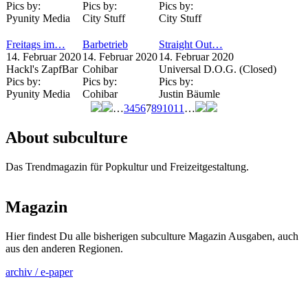
Pics by:
Pics by:
Pics by:
Pyunity Media
City Stuff
City Stuff
Freitags im…
Barbetrieb
Straight Out…
14. Februar 2020
14. Februar 2020
14. Februar 2020
Hackl's ZapfBar
Cohibar
Universal D.O.G. (Closed)
Pics by:
Pics by:
Pics by:
Pyunity Media
Cohibar
Justin Bäumle
…
3
4
5
6
7
8
9
10
11
…
Seiten
About subculture
Das Trendmagazin für Popkultur und Freizeitgestaltung.
Magazin
Hier findest Du alle bisherigen subculture Magazin Ausgaben, auch
aus den anderen Regionen.
archiv / e-paper