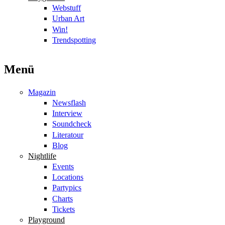
Webstuff
Urban Art
Win!
Trendspotting
Menü
Magazin
Newsflash
Interview
Soundcheck
Literatour
Blog
Nightlife
Events
Locations
Partypics
Charts
Tickets
Playground