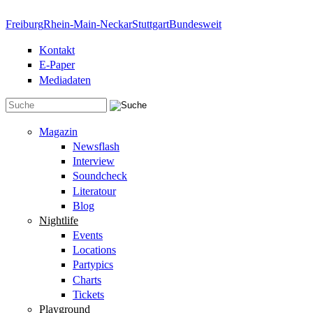
Direkt zum Inhalt
Freiburg
Rhein-Main-Neckar
Stuttgart
Bundesweit
Kontakt
E-Paper
Mediadaten
Suchformular
Magazin
Newsflash
Interview
Soundcheck
Literatour
Blog
Nightlife
Events
Locations
Partypics
Charts
Tickets
Playground