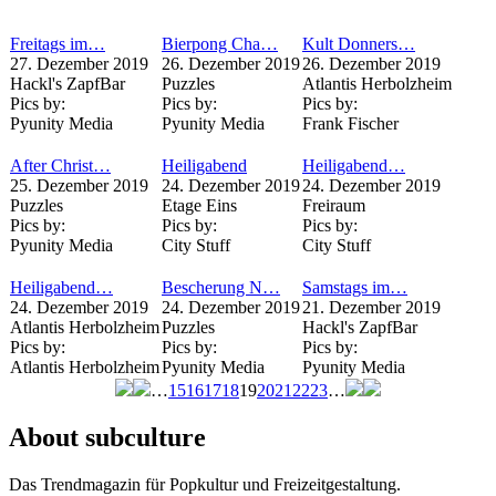
Freitags im…
Bierpong Cha…
Kult Donners…
27. Dezember 2019
26. Dezember 2019
26. Dezember 2019
Hackl's ZapfBar
Puzzles
Atlantis Herbolzheim
Pics by:
Pics by:
Pics by:
Pyunity Media
Pyunity Media
Frank Fischer
After Christ…
Heiligabend
Heiligabend…
25. Dezember 2019
24. Dezember 2019
24. Dezember 2019
Puzzles
Etage Eins
Freiraum
Pics by:
Pics by:
Pics by:
Pyunity Media
City Stuff
City Stuff
Heiligabend…
Bescherung N…
Samstags im…
24. Dezember 2019
24. Dezember 2019
21. Dezember 2019
Atlantis Herbolzheim
Puzzles
Hackl's ZapfBar
Pics by:
Pics by:
Pics by:
Atlantis Herbolzheim
Pyunity Media
Pyunity Media
…
15
16
17
18
19
20
21
22
23
…
Seiten
About subculture
Das Trendmagazin für Popkultur und Freizeitgestaltung.