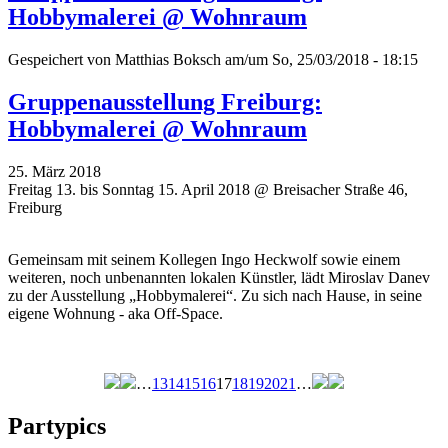
Hobbymalerei @ Wohnraum
Gespeichert von
Matthias Boksch
am/um So, 25/03/2018 - 18:15
Gruppenausstellung Freiburg:
Hobbymalerei @ Wohnraum
25. März 2018
Freitag 13. bis Sonntag 15. April 2018 @ Breisacher Straße 46,
Freiburg
Gemeinsam mit seinem Kollegen Ingo Heckwolf sowie einem
weiteren, noch unbenannten lokalen Künstler, lädt Miroslav Danev
zu der Ausstellung „Hobbymalerei“. Zu sich nach Hause, in seine
eigene Wohnung - aka Off-Space.
…
13
14
15
16
17
18
19
20
21
…
Seiten
Partypics