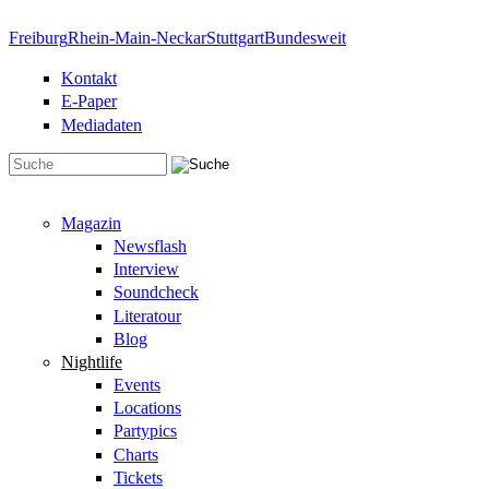
Direkt zum Inhalt
Freiburg
Rhein-Main-Neckar
Stuttgart
Bundesweit
Kontakt
E-Paper
Mediadaten
Suchformular
Magazin
Newsflash
Interview
Soundcheck
Literatour
Blog
Nightlife
Events
Locations
Partypics
Charts
Tickets