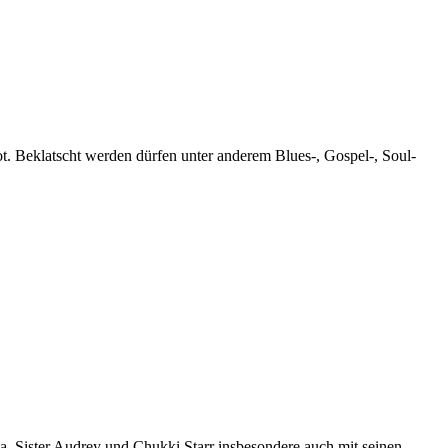
. Beklatscht werden dürfen unter anderem Blues-, Gospel-, Soul-
a, Sister Audrey und Chukki Starr insbesondere auch mit seinen