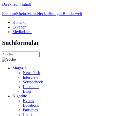
Direkt zum Inhalt
Freiburg
Rhein-Main-Neckar
Stuttgart
Bundesweit
Kontakt
E-Paper
Mediadaten
Suchformular
Magazin
Newsflash
Interview
Soundcheck
Literatour
Blog
Nightlife
Events
Locations
Partypics
Charts