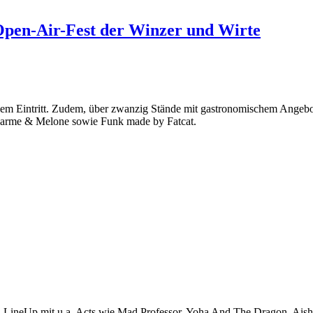
Open-Air-Fest der Winzer und Wirte
em Eintritt. Zudem, über zwanzig Stände mit gastronomischem Angebot
harme & Melone sowie Funk made by Fatcat.
en LineUp mit u.a. Acts wie Mad Professor, Yoha And The Dragon, Aish