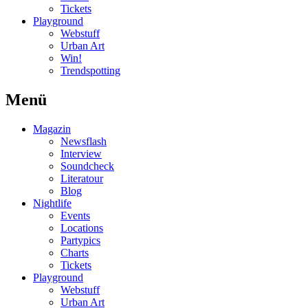
Tickets
Playground
Webstuff
Urban Art
Win!
Trendspotting
Menü
Magazin
Newsflash
Interview
Soundcheck
Literatour
Blog
Nightlife
Events
Locations
Partypics
Charts
Tickets
Playground
Webstuff
Urban Art